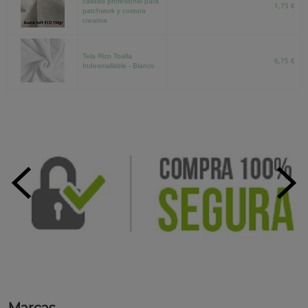
calidad profesional para
1,75 €
patchwork y costura
creativa
Tela Rizo Toalla
6,75 €
Indesmallable - Blanco
Marcas