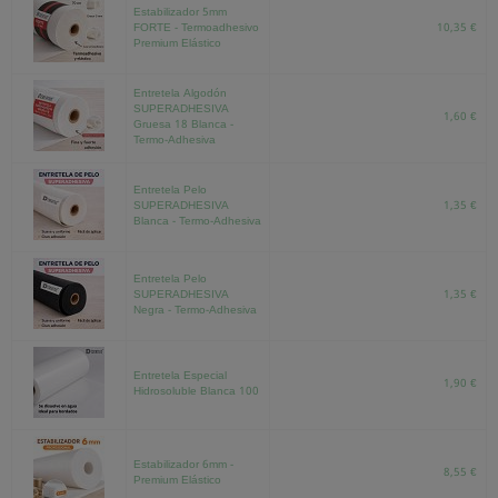
Estabilizador 5mm
FORTE - Termoadhesivo
10,35 €
Premium Elástico
Entretela Algodón
SUPERADHESIVA
1,60 €
Gruesa 18 Blanca -
Termo-Adhesiva
Entretela Pelo
SUPERADHESIVA
1,35 €
Blanca - Termo-Adhesiva
Entretela Pelo
SUPERADHESIVA
1,35 €
Negra - Termo-Adhesiva
Entretela Especial
1,90 €
Hidrosoluble Blanca 100
Estabilizador 6mm -
8,55 €
Premium Elástico