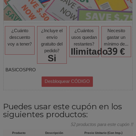
¿Cuánto
¿Incluye el
¿Cuántos
Necesito
descuento
envío
usos quedan
gastar un
voy a tener?
gratuito del
restantes?
mínimo de...
Ilimitado
39 €
pedido?
Si
BASICOSPRO
Puedes usar este cupón en los
siguientes productos:
52 productos para este cupón !!
Producto
Descripción
Precio Unitario (Con Imp.)