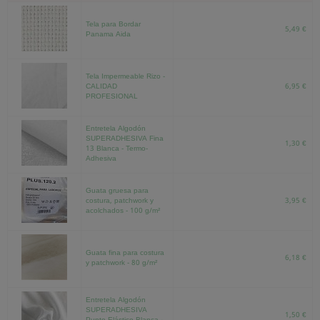
Tela para Bordar
5,49 €
Panama Aida
Tela Impermeable Rizo -
CALIDAD
6,95 €
PROFESIONAL
Entretela Algodón
SUPERADHESIVA Fina
1,30 €
13 Blanca - Termo-
Adhesiva
Guata gruesa para
costura, patchwork y
3,95 €
acolchados - 100 g/m²
Guata fina para costura
6,18 €
y patchwork - 80 g/m²
Entretela Algodón
SUPERADHESIVA
1,50 €