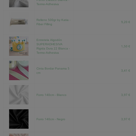
Punto Elástico Blanca -
Termo-Adhesiva
Relleno 500gr by Katia -
9,20 €
Fiber Filling
Entretela Algodón
SUPERADHESIVA
1,50 €
Rigida Dura 22 Blanca -
Termo-Adhesiva
Cinta Bordar Panama 5
3,41 €
cm
Forro 140cm - Blanco
3,97 €
Forro 140cm - Negro
3,97 €