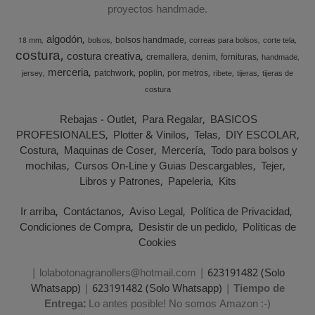
proyectos handmade.
algodón
bolsos handmade
18 mm
bolsos
correas para bolsos
corte tela
costura
costura creativa
cremallera
denim
fornituras
handmade
merceria
patchwork
poplin
por metros
jersey
ribete
tijeras
tijeras de
costura
Rebajas - Outlet
Para Regalar
BASICOS
PROFESIONALES
Plotter & Vinilos
Telas
DIY ESCOLAR
Costura
Maquinas de Coser
Mercería
Todo para bolsos y
mochilas
Cursos On-Line y Guias Descargables
Tejer
Libros y Patrones
Papeleria
Kits
Ir arriba
Contáctanos
Aviso Legal
Política de Privacidad
Condiciones de Compra
Desistir de un pedido
Políticas de
Cookies
| lolabotonagranollers@hotmail.com |
623191482 (Solo
Whatsapp)
|
623191482 (Solo Whatsapp)
|
Tiempo de
Entrega:
Lo antes posible! No somos Amazon :-)