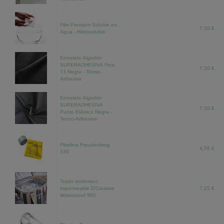
Film Premium Soluble en
1,50 €
Agua - Hidrosoluble
Entretela Algodón
SUPERADHESIVA Fina
1,30 €
13 Negra - Termo-
Adhesiva
Entretela Algodón
SUPERADHESIVA
1,50 €
Punto Elástico Negra -
Termo-Adhesiva
Fliselina Freudenberg
4,98 €
330
Tejido isotérmico
impermeable D’Creative
7,25 €
Waterproof 905