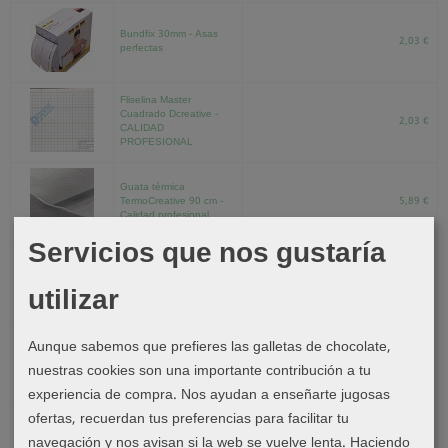
Bundfix 30mm - Asas
2,03 €
perfectas
Fliselina Master
Cuadrado Dcreative -
2,03 €
CALIDAD
PROFESIONAL
Guata térmica
TermoCreative 90 cm -
5,89 €
Calidad profesional
Servicios que nos gustaría
Entretela Adhesiva
Cuadriculada Soluble en
23,72 €
utilizar
Agua
Aunque sabemos que prefieres las galletas de chocolate,
Heat N Bond Lite - Ideal
2,48 €
nuestras cookies son una importante contribución a tu
Aplicaciones
experiencia de compra. Nos ayudan a enseñarte jugosas
ofertas, recuerdan tus preferencias para facilitar tu
Cinta para dobladillos
fishbone - cambrico -
navegación y nos avisan si la web se vuelve lenta. Haciendo
0,78 €