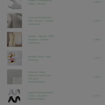
Plastico Transparente
5,36 €
Cristal - Premium
Guata termoadhesiva
Soft 140 g/m² - Calidad
2,45 €
profesional
Glasilla - Algodón 100%
Orgánico - Calidad
5,88 €
Profesional
Bundfix 25mm - Asas
1,77 €
perfectas
Entretela Termo-
Adhesiva Doble Cara -
1,35 €
CALIDAD
PROFESIONAL
Ligueta Termoadhesiva
12mm - CALIDAD
0,57 €
PROFESIONAL