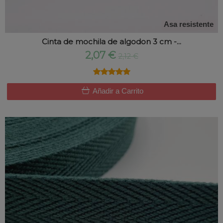
Asa resistente
Cinta de mochila de algodon 3 cm -...
2,07 €
2,12 €
★★★★★
★★★★★
Añadir a Carrito