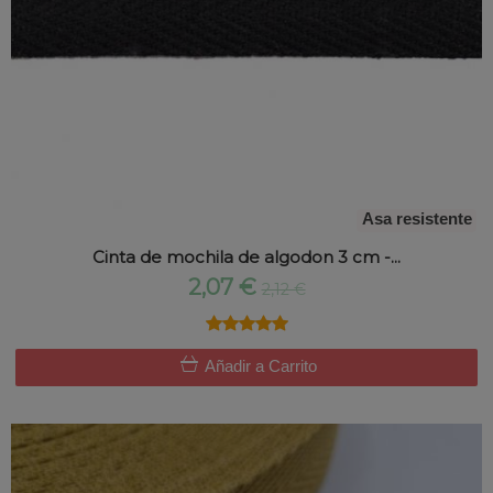
Asa resistente
Cinta de mochila de algodon 3 cm -...
2,07 €
2,12 €
★★★★★
★★★★★
Añadir a Carrito