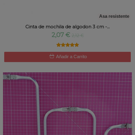
Asa resistente
Cinta de mochila de algodon 3 cm -...
2,07 €
2,12 €
★★★★★
★★★★★
Añadir a Carrito