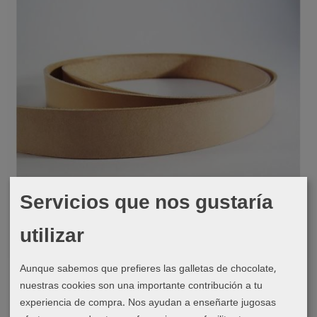
Servicios que nos gustaría
utilizar
Cuero natural
Aunque sabemos que prefieres las galletas de chocolate,
Tira de cuero curtido vegetal...
nuestras cookies son una importante contribución a tu
6,56 €
experiencia de compra. Nos ayudan a enseñarte jugosas
★★★★★
★★★★★