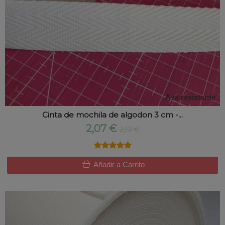
Asa resistente
Cinta de mochila de algodon 3 cm -...
2,07 €
2,12 €
★★★★★
★★★★★
Añadir a Carrito