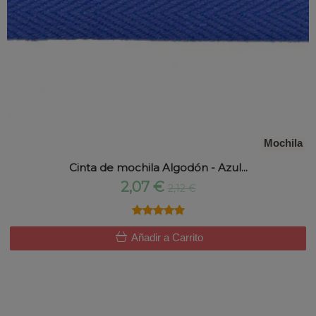
Mochila
Cinta de mochila Algodón - Azul...
2,07 €
2,12 €
★★★★★
★★★★★
Añadir a Carrito