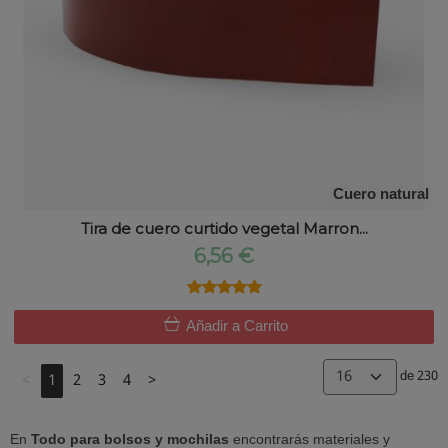
Cuero natural
Tira de cuero curtido vegetal Marron...
6,56 €
★★★★★
★★★★★
Añadir a Carrito
de 230
<
1
2
3
4
>
En
Todo para bolsos y mochilas
encontrarás materiales y