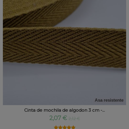
Asa resistente
Cinta de mochila de algodon 3 cm -...
2,07 €
2,12 €
★★★★★
★★★★★