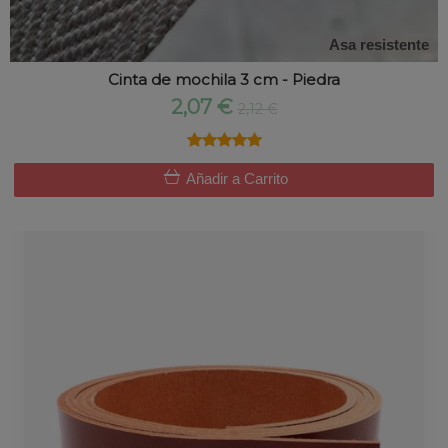
Asa resistente
Cinta de mochila 3 cm - Piedra
2,07 €
2,12 €
★★★★★
★★★★★
Añadir a Carrito