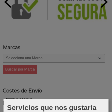
Marcas
Costes de Envío
GRATIS *
Consultar Destinos
Servicios que nos gustaría