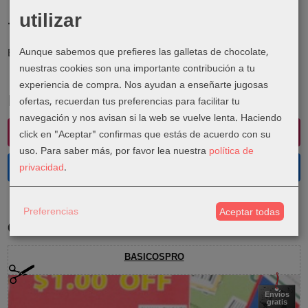
utilizar
Tu Carrito (0)
Aunque sabemos que prefieres las galletas de chocolate,
El carrito de la compra está vacío
nuestras cookies son una importante contribución a tu
experiencia de compra. Nos ayudan a enseñarte jugosas
Redes Sociales
ofertas, recuerdan tus preferencias para facilitar tu
navegación y nos avisan si la web se vuelve lenta. Haciendo
Instagram
click en "Aceptar" confirmas que estás de acuerdo con su
uso.
Para saber más, por favor lea nuestra
política de
Facebook
privacidad
.
Preferencias
Aceptar todas
Cupones
BASICOSPRO
Envíos
gratis