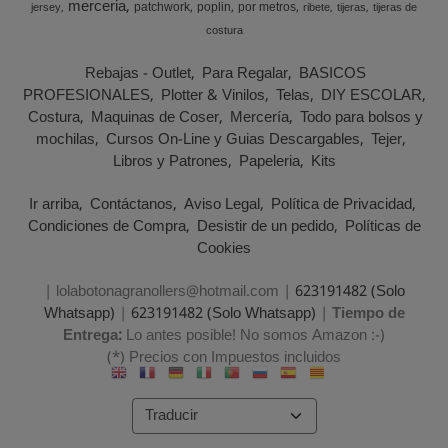
merceria
patchwork
poplin
por metros
jersey
ribete
tijeras
tijeras de
costura
Rebajas - Outlet
Para Regalar
BASICOS
PROFESIONALES
Plotter & Vinilos
Telas
DIY ESCOLAR
Costura
Maquinas de Coser
Mercería
Todo para bolsos y
mochilas
Cursos On-Line y Guias Descargables
Tejer
Libros y Patrones
Papeleria
Kits
Ir arriba
Contáctanos
Aviso Legal
Política de Privacidad
Condiciones de Compra
Desistir de un pedido
Políticas de
Cookies
| lolabotonagranollers@hotmail.com |
623191482 (Solo
Whatsapp)
|
623191482 (Solo Whatsapp)
|
Tiempo de
Entrega:
Lo antes posible! No somos Amazon :-)
(*) Precios con Impuestos incluidos