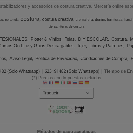
estabilizadores y accesorios de costura creativa. Mercería online e
costura
costura creativa
cremallera
denim
fornituras
os
corte tela
hand
tijeras
tijeras de costura
FESIONALES
Plotter & Vinilos
Telas
DIY ESCOLAR
Costura
M
Cursos On-Line y Guias Descargables
Tejer
Libros y Patrones
Pap
nos
Aviso Legal
Política de Privacidad
Condiciones de Compra
P
482 (Solo Whatsapp)
|
623191482 (Solo Whatsapp)
|
Tiempo de En
(*) Precios con Impuestos incluidos
Métodos de pago aceptados