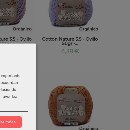
Orgánico
Orgánico
re 3.5 - Ovillo
Cotton Nature 3.5 - Ovillo
gr -...
50gr -...
,38 €
4,38 €
 importante
 recuerdan
 Haciendo
 favor lea
ar todas
Orgánico
Orgánico