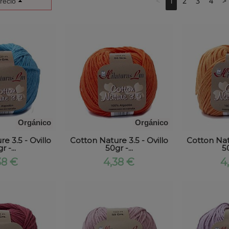
<
1
2
3
4
>
recio
Orgánico
Orgánico
e 3.5 - Ovillo
Cotton Nature 3.5 - Ovillo
Cotton Natu
r -...
50gr -...
50
38 €
4,38 €
4