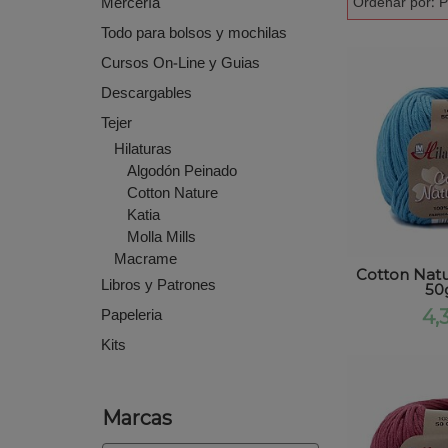
Mercería
Ordenar por:
P
Todo para bolsos y mochilas
Cursos On-Line y Guias
Descargables
Tejer
Hilaturas
Algodón Peinado
Cotton Nature
Katia
Molla Mills
Macrame
Cotton Natur
Libros y Patrones
50g
Papeleria
4,
Kits
Marcas