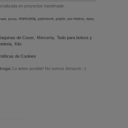
specializada en proyectos handmade.
merceria
patchwork
poplin
por metros
made
jersey
ribete
aquinas de Coser
Mercería
Todo para bolsos y
eleria
Kits
olíticas de Cookies
trega:
Lo antes posible! No somos Amazon :-)