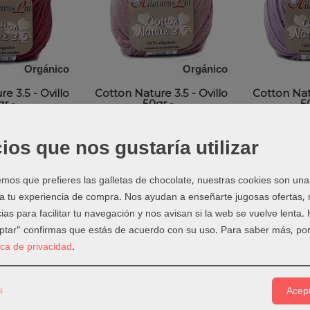
Orgánico
Orgánico
e 3.5 - Ovillo
Cotton Nature 3.5 - Ovillo
Cotton Natu
r -...
50gr -...
50
38 €
4,38 €
4
ios que nos gustaría utilizar
★★★
★★★
os que prefieres las galletas de chocolate, nuestras cookies son una
 a tu experiencia de compra. Nos ayudan a enseñarte jugosas ofertas,
ias para facilitar tu navegación y nos avisan si la web se vuelve lenta.
eptar" confirmas que estás de acuerdo con su uso.
Para saber más, por
tica de privacidad
.
s
Acept
Orgánico
Orgánico