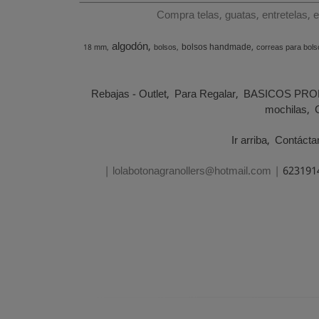
Compra telas, guatas, entretelas, 
algodón
bolsos handmade
18 mm
bolsos
correas para bols
Rebajas - Outlet
Para Regalar
BASICOS PRO
mochilas
Ir arriba
Contácta
| lolabotonagranollers@hotmail.com |
623191