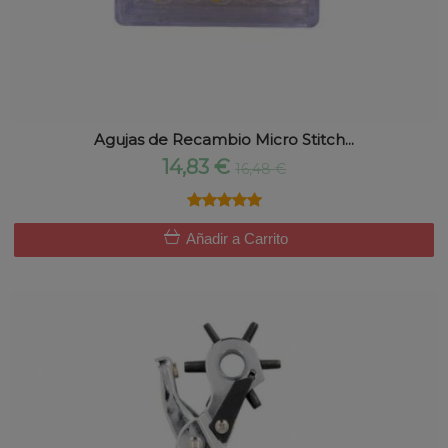
Agujas de Recambio Micro Stitch...
14,83 €
16,48 €
★★★★★
★★★★★
Añadir a Carrito