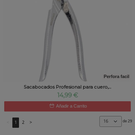
Perfora facil
Sacabocados Profesional para cuero,...
14,99 €
Añadir a Carrito
de 29
<
1
2
>