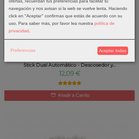
ofertas, recuerdan tus preferencias para facilitar tu
navegación y nos avisan si la web se vuelve lenta. Haciendo
click en "Aceptar" confirmas que estás de acuerdo con su
uso.
Para saber más, por favor lea nuestra
política de
privacidad
.
Preferencias
Aceptar todas
Dual
Stick Dual Automático - Descosedor y...
12,09 €
★★★★★
★★★★★
Añadir a Carrito