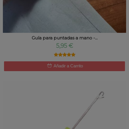
Guía para puntadas a mano -...
5,95 €
★★★★★
★★★★★
Añadir a Carrito