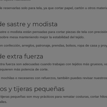
 reservarlas solo para tela, ya que cortar papel, cartón u otros materi
 de sastre y modista
sastre o modista están pensadas para cortar piezas de tela con precis
 sobre mesa manteniendo mejor la estabilidad del tejido.
en confección, arreglos, patronaje, prendas, bolsos, ropa de casa y pro
de extra fuerza
xtra fuerza son adecuadas cuando trabajas con tejidos más gruesos, vari
equieren más potencia de corte.
, mochilas o neceseres con refuerzos, también puedes revisar nuestro
los y tijeras pequeñas
y tijeras pequeñas son muy prácticos para rematar costuras, cortar hilo
lles.