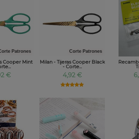
Corte Patrones
Corte Patrones
ras Cooper Mint
Milan - Tijeras Cooper Black
Recambio
rte...
- Corte...
Ti
92 €
4,92 €
6
★★★★★
★★★★★