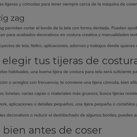
s ligeras y cómodas para tener siempre cerca de la máquina de coser 
zig zag
 zag permiten cortar el borde de la tela con forma dentada. Pueden ayud
izan para acabados decorativos en costura creativa y manualidades text
oyectos de tela, fieltro, aplicaciones, adornos y trabajos donde quiere
legir tus tijeras de costur
telas habituales, una buena tijera de costura para tela será suficiente
ción o arreglos con frecuencia, te conviene una tijera cómoda, bien afi
os, lonetas, varias capas o materiales más gruesos, busca tijeras resist
ork, aplicaciones o detalles pequeños, una tijera pequeña o cortahilos
tes decorativos o reducir el deshilachado de algunos bordes, puedes aña
 bien antes de coser