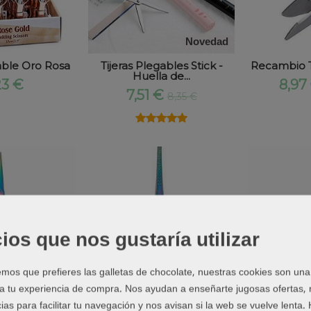
Novedad
gable Oro Rosa
Tijeras Plegables Stick -
Recambio Tij
Huella de...
23 €
8,97
7,51 €
8,35 €
★★★★★
★★★★★
ios que nos gustaría utilizar
os que prefieres las galletas de chocolate, nuestras cookies son una
Límited Edition
Límited Edition
 a tu experiencia de compra. Nos ayudan a enseñarte jugosas ofertas,
ias para facilitar tu navegación y nos avisan si la web se vuelve lenta.
tage Rainbow-
Tijera Eiffel Rainbow-
Tijera Rai