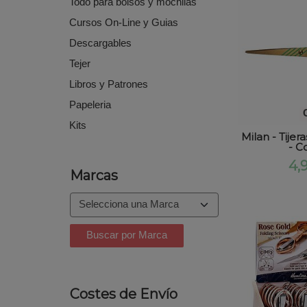
Todo para bolsos y mochilas
Cursos On-Line y Guias
Descargables
Tejer
Libros y Patrones
Papeleria
Kits
Milan - Tije
- Co
4,
Marcas
Costes de Envío