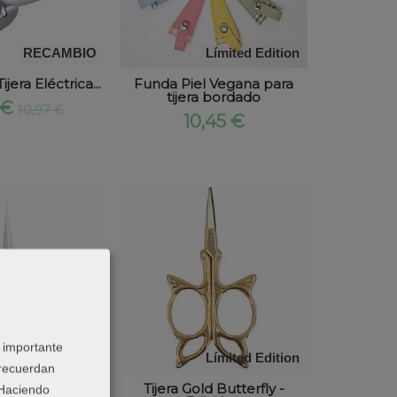
RECAMBIO
Límited Edition
era Eléctrica...
Funda Piel Vegana para
tijera bordado
 €
10,97 €
10,45 €
 importante
Límited Edition
Límited Edition
 recuerdan
 Haciendo
nbow - Edición
Tijera Gold Butterfly -