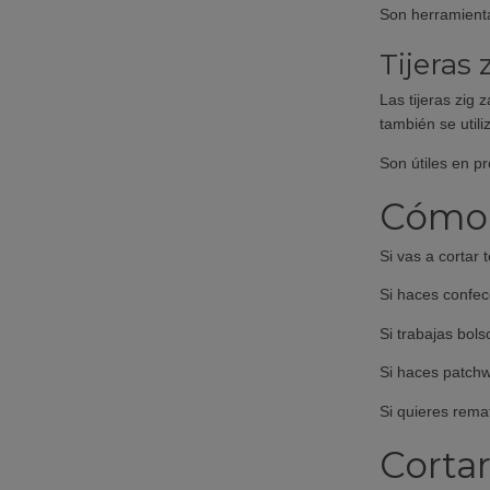
Son herramienta
Tijeras 
Las tijeras zig
también se util
Son útiles en pr
Cómo e
Si vas a cortar 
Si haces confec
Si trabajas bols
Si haces patchw
Si quieres rema
Cortar