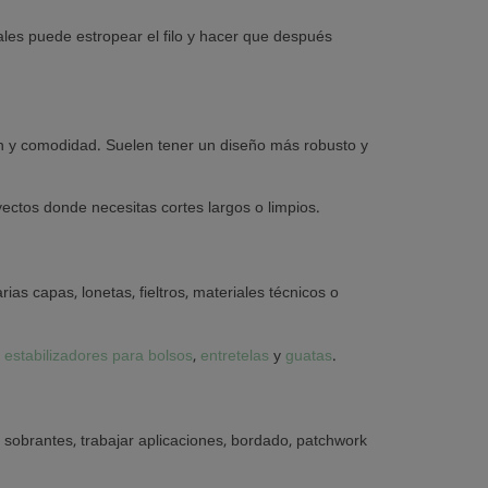
ales puede estropear el filo y hacer que después
ión y comodidad. Suelen tener un diseño más robusto y
yectos donde necesitas cortes largos o limpios.
as capas, lonetas, fieltros, materiales técnicos o
s
estabilizadores para bolsos
,
entretelas
y
guatas
.
s sobrantes, trabajar aplicaciones, bordado, patchwork