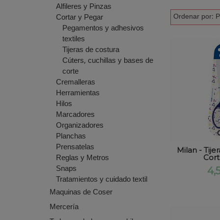
Alfileres y Pinzas
Ordenar por:
P
Cortar y Pegar
Pegamentos y adhesivos
textiles
Tijeras de costura
Cúters, cuchillas y bases de
corte
Cremalleras
Herramientas
Hilos
Marcadores
Organizadores
Planchas
Prensatelas
Milan - Tije
Reglas y Metros
Cort
Snaps
4,
Tratamientos y cuidado textil
Maquinas de Coser
Mercería