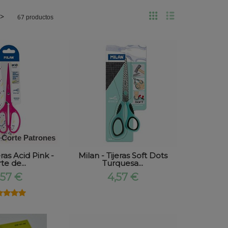
>
67 productos
Corte Patrones
eras Acid Pink -
Milan - Tijeras Soft Dots
te de...
Turquesa...
,57 €
4,57 €
★★★★
★★★★