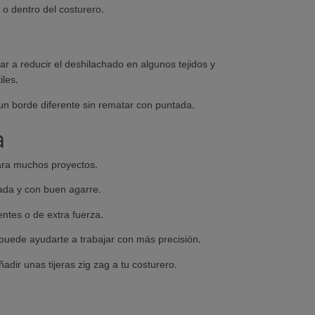
o dentro del costurero.
ar a reducir el deshilachado en algunos tejidos y
iles.
s un borde diferente sin rematar con puntada.
a
 para muchos proyectos.
lada y con buen agarre.
entes o de extra fuerza.
 puede ayudarte a trabajar con más precisión.
dir unas tijeras zig zag a tu costurero.