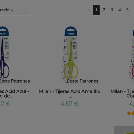
<
1
2
3
4
5
recio
Corte Patrones
Corte Patrones
ras Acid Azul -
Milan - Tijeras Acid Amarillo
Milan - Tij
e de...
-...
Cor
57 €
4,57 €
4
★
★