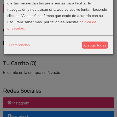
ofertas, recuerdan tus preferencias para facilitar tu
navegación y nos avisan si la web se vuelve lenta. Haciendo
click en "Aceptar" confirmas que estás de acuerdo con su
uso.
Para saber más, por favor lea nuestra
política de
privacidad
.
Costes de Envío
GRATIS *
Preferencias
Consultar Destinos
Aceptar todas
Tu Carrito (0)
El carrito de la compra está vacío
Redes Sociales
Instagram
Facebook