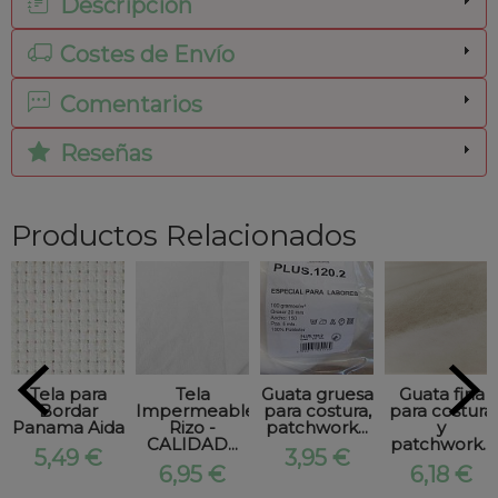
Descripción
Costes de Envío
Comentarios
Reseñas
Productos Relacionados
Tela para
Tela
Guata gruesa
Guata fina
Bordar
Impermeable
para costura,
para costura
Panama Aida
Rizo -
patchwork...
y
CALIDAD...
patchwork...
5,49 €
3,95 €
6,95 €
6,18 €