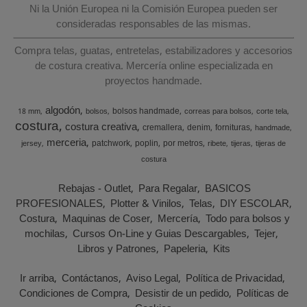
Ni la Unión Europea ni la Comisión Europea pueden ser
consideradas responsables de las mismas.
Compra telas, guatas, entretelas, estabilizadores y accesorios
de costura creativa. Mercería online especializada en
proyectos handmade.
algodón
bolsos handmade
18 mm
bolsos
correas para bolsos
corte tela
costura
costura creativa
cremallera
denim
fornituras
handmade
merceria
patchwork
poplin
por metros
jersey
ribete
tijeras
tijeras de
costura
Rebajas - Outlet
Para Regalar
BASICOS
PROFESIONALES
Plotter & Vinilos
Telas
DIY ESCOLAR
Costura
Maquinas de Coser
Mercería
Todo para bolsos y
mochilas
Cursos On-Line y Guias Descargables
Tejer
Libros y Patrones
Papeleria
Kits
Ir arriba
Contáctanos
Aviso Legal
Política de Privacidad
Condiciones de Compra
Desistir de un pedido
Políticas de