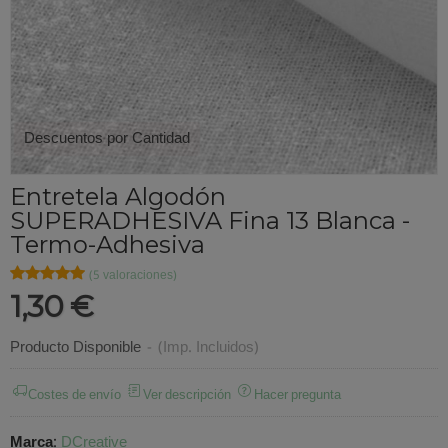
Descuentos por Cantidad
Entretela Algodón
SUPERADHESIVA Fina 13 Blanca -
Termo-Adhesiva
★★★★★
★★★★★
(5 valoraciones)
1,30 €
Producto Disponible
-
(Imp. Incluidos)
Costes de envío
Ver descripción
Hacer pregunta
Marca
:
DCreative