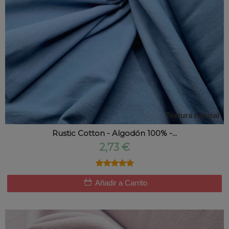
Textura natural
Rustic Cotton - Algodón 100% -...
2,73 €
★★★★★
★★★★★
Añadir a Carrito