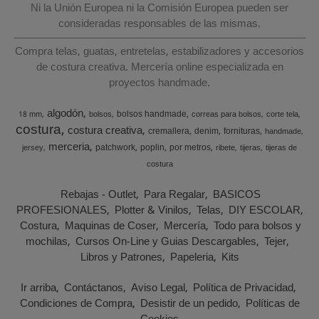
Ni la Unión Europea ni la Comisión Europea pueden ser
consideradas responsables de las mismas.
Compra telas, guatas, entretelas, estabilizadores y accesorios
de costura creativa. Mercería online especializada en
proyectos handmade.
algodón
bolsos handmade
18 mm
bolsos
correas para bolsos
corte tela
costura
costura creativa
cremallera
denim
fornituras
handmade
merceria
patchwork
poplin
por metros
jersey
ribete
tijeras
tijeras de
costura
Rebajas - Outlet
Para Regalar
BASICOS
PROFESIONALES
Plotter & Vinilos
Telas
DIY ESCOLAR
Costura
Maquinas de Coser
Mercería
Todo para bolsos y
mochilas
Cursos On-Line y Guias Descargables
Tejer
Libros y Patrones
Papeleria
Kits
Ir arriba
Contáctanos
Aviso Legal
Política de Privacidad
Condiciones de Compra
Desistir de un pedido
Políticas de