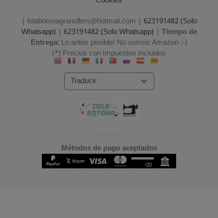
Cookies
| lolabotonagranollers@hotmail.com |
623191482 (Solo
Whatsapp)
|
623191482 (Solo Whatsapp)
|
Tiempo de
Entrega:
Lo antes posible! No somos Amazon :-)
(*) Precios con Impuestos incluidos
Métodos de pago aceptados