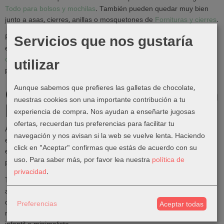
Todo para bolsos y mochilas
. También pueden quedar muy bien
junto a asas, cierres, anillas o mosquetones de
Fornituras y cierres
.
Servicios que nos gustaría
Para proyectos infantiles, amigurumis o accesorios tejidos, las
etiquetas pueden combinarse con materiales de
Amigurumi,
utilizar
chupeteros y cuentas
. Y si quieres añadir más decoración textil,
puedes revisar también
Cintas decorativas y pasamanerías
.
Aunque sabemos que prefieres las galletas de chocolate,
Cómo elegir una etiqueta
nuestras cookies son una importante contribución a tu
handmade
experiencia de compra. Nos ayudan a enseñarte jugosas
ofertas, recuerdan tus preferencias para facilitar tu
Antes de escoger una etiqueta, piensa dónde irá colocada y qué
navegación y nos avisan si la web se vuelve lenta. Haciendo
estilo tiene el proyecto. En una bolsa o mochila puedes usar una
click en "Aceptar" confirmas que estás de acuerdo con su
etiqueta más visible. En una prenda, un neceser o un accesorio
uso.
Para saber más, por favor lea nuestra
política de
pequeño quizá quede mejor una etiqueta más discreta.
privacidad
.
También conviene valorar el color de la tela, el tipo de costura y el
acabado final que quieres conseguir. Una etiqueta clara puede
destacar mucho sobre tejidos oscuros, mientras que una etiqueta
Preferencias
Aceptar todas
más neutra puede integrarse mejor en proyectos de estilo natural,