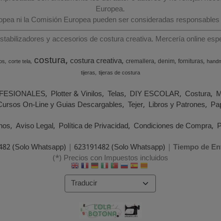
Europea.
ropea ni la Comisión Europea pueden ser consideradas responsables
estabilizadores y accesorios de costura creativa. Mercería online e
costura
costura creativa
cremallera
denim
fornituras
os
corte tela
hand
tijeras
tijeras de costura
FESIONALES
Plotter & Vinilos
Telas
DIY ESCOLAR
Costura
M
Cursos On-Line y Guias Descargables
Tejer
Libros y Patrones
Pap
nos
Aviso Legal
Política de Privacidad
Condiciones de Compra
P
482 (Solo Whatsapp)
|
623191482 (Solo Whatsapp)
|
Tiempo de En
(*) Precios con Impuestos incluidos