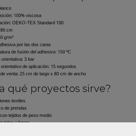
blanco
ición: 100% viscosa
icación: OEKO-TEX Standard 100
 80 cm
60 g/m²
dhesiva por las dos caras
tura de fusión del adhesivo: 150 ºC
 orientativa: 3 bar
orientativo de aplicación: 15 segundos
de venta: 25 cm de largo x 80 cm de ancho
a qué proyectos sirve?
iones textiles
zo de prendas
con tejidos de peso medio
e telas y forros
 creativa