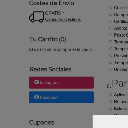
Costes de Envío
Color: 
GRATIS *
Compos
Consultar Destinos
Certif
Ancho:
Peso: 
Tu Carrito (0)
Termoa
Tempera
El carrito de la compra está vacío
Presión
Tiempo 
Unidad 
Redes Sociales
¿Par
Instagram
Aplicac
Facebook
Refuer
Bolsos 
Unión d
Costura
Cupones