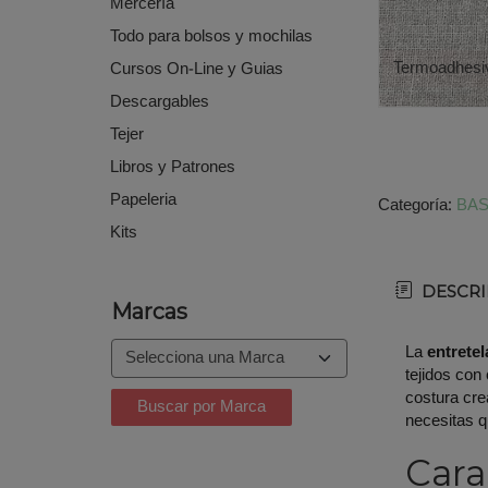
Mercería
Todo para bolsos y mochilas
Termoadhesi
Cursos On-Line y Guias
Descargables
Tejer
Libros y Patrones
Papeleria
Categoría:
BAS
Kits
DESCRI
Marcas
La
entrete
tejidos con
costura cre
necesitas q
Cara