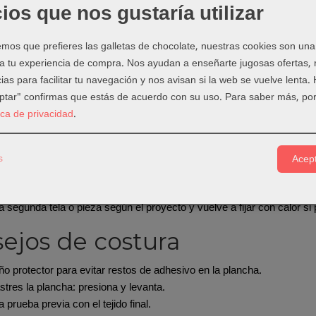
rk y manualidades textiles
ios que nos gustaría utilizar
ndo elegir esta entretela?
os que prefieres las galletas de chocolate, nuestras cookies son una
entretela cuando necesites adhesión por ambas caras. Si solo quieres 
 a tu experiencia de compra. Nos ayudan a enseñarte jugosas ofertas,
ermoadhesiva normal; si necesitas unir capas o aplicaciones, la doble
ias para facilitar tu navegación y nos avisan si la web se vuelve lenta.
eptar" confirmas que estás de acuerdo con su uso.
Para saber más, por
 usarla
tica de privacidad
.
a entretela al tamaño de la pieza.
una de las caras adhesivas sobre el revés del tejido.
s
Acept
a con la plancha por zonas durante 10-15 segundos.
friar antes de retirar o manipular.
la segunda tela o pieza según el proyecto y vuelve a fijar con calor si
ejos de costura
o protector para evitar restos de adhesivo en la plancha.
stres la plancha: presiona y levanta.
 prueba previa con el tejido final.