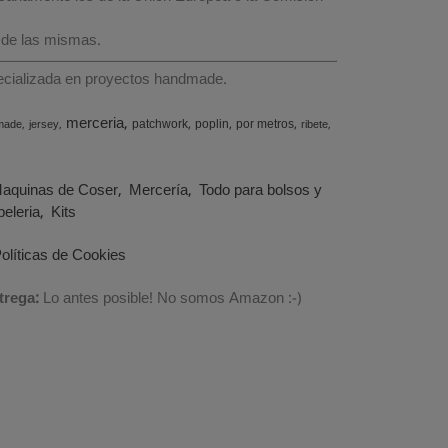
 de las mismas.
specializada en proyectos handmade.
merceria
patchwork
poplin
por metros
made
jersey
ribete
aquinas de Coser
Mercería
Todo para bolsos y
eleria
Kits
olíticas de Cookies
trega:
Lo antes posible! No somos Amazon :-)