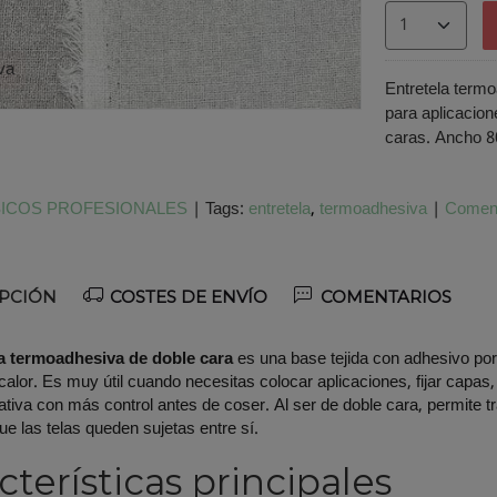
va
Entretela termo
para aplicacion
caras. Ancho 8
ICOS PROFESIONALES
|
Tags:
entretela
termoadhesiva
|
Coment
PCIÓN
COSTES DE ENVÍO
COMENTARIOS
la termoadhesiva de doble cara
es una base tejida con adhesivo por 
 calor. Es muy útil cuando necesitas colocar aplicaciones, fijar capa
ativa con más control antes de coser. Al ser de doble cara, permite 
ue las telas queden sujetas entre sí.
cterísticas principales