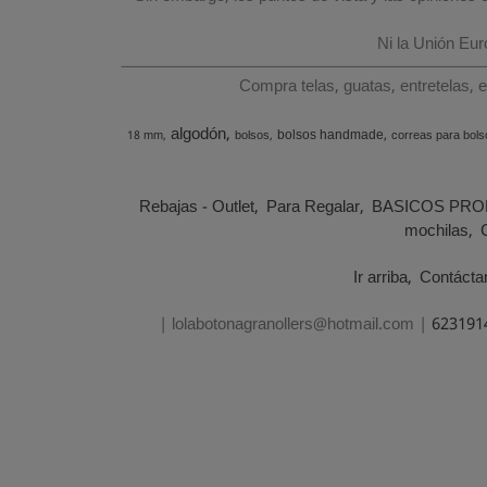
Ni la Unión Eu
Compra telas, guatas, entretelas, 
algodón
bolsos handmade
18 mm
bolsos
correas para bols
Rebajas - Outlet
Para Regalar
BASICOS PRO
mochilas
Ir arriba
Contácta
| lolabotonagranollers@hotmail.com |
623191