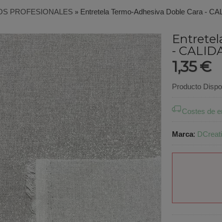
OS PROFESIONALES
»
Entretela Termo-Adhesiva Doble Cara -
Entrete
- CALI
1,35 €
Producto Dispo
Costes de e
Marca
:
DCreat