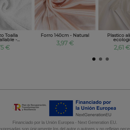
zo Toalla
Forro 140cm - Natural
Plastico a
lable -...
ecologic
3,97 €
75 €
2,61 
Financiado por la Unión Europea - Next Generation EU.
 expresadas son únicamente los del autor o autores y no reflejan nec