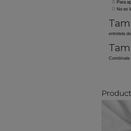
Para ap
No es l
Tam
entretela do
Tamb
Combínala 
Product