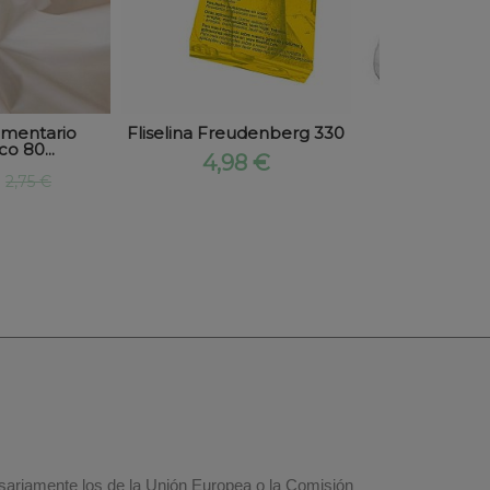
limentario
Fliselina Freudenberg 330
Plastico Tra
o 80...
Cristal 
4,98 €
€
5,36 €
2,75 €
esariamente los de la Unión Europea o la Comisión