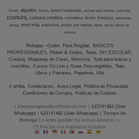
algodón
bolsos handmade
18 mm
bolsos
correas para bolsos
corte tela
costura
costura creativa
cremallera
denim
fornituras
handmade
merceria
patchwork
poplin
por metros
jersey
ribete
tijeras
tijeras de
costura
Rebajas - Outlet
Para Regalar
BASICOS
PROFESIONALES
Plotter & Vinilos
Telas
DIY ESCOLAR
Costura
Maquinas de Coser
Mercería
Todo para bolsos y
mochilas
Cursos On-Line y Guias Descargables
Tejer
Libros y Patrones
Papeleria
Kits
Ir arriba
Contáctanos
Aviso Legal
Política de Privacidad
Condiciones de Compra
Políticas de Cookies
| lolabotonagranollers@hotmail.com |
623191482 (Solo
Whatsapp)
|
623191482 (Solo Whatsapp)
|
Tiempo de
Entrega:
Lo antes posible! No somos Amazon :-)
(*) Precios con Impuestos incluidos