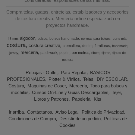
consideradas responsables de las mismas.
Compra telas, guatas, entretelas, estabilizadores y accesorios
de costura creativa. Mercería online especializada en
proyectos handmade.
algodón
bolsos handmade
18 mm
bolsos
correas para bolsos
corte tela
costura
costura creativa
cremallera
denim
fornituras
handmade
merceria
patchwork
poplin
por metros
jersey
ribete
tijeras
tijeras de
costura
Rebajas - Outlet
Para Regalar
BASICOS
PROFESIONALES
Plotter & Vinilos
Telas
DIY ESCOLAR
Costura
Maquinas de Coser
Mercería
Todo para bolsos y
mochilas
Cursos On-Line y Guias Descargables
Tejer
Libros y Patrones
Papeleria
Kits
Ir arriba
Contáctanos
Aviso Legal
Política de Privacidad
Condiciones de Compra
Desistir de un pedido
Políticas de
Cookies