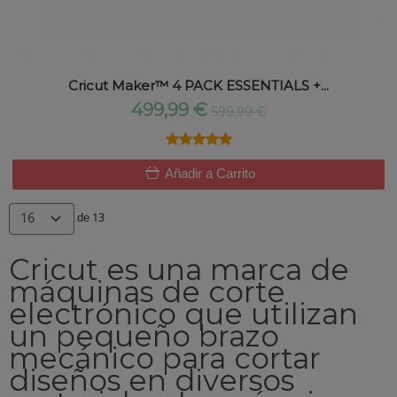
Cricut Maker™ 4 PACK ESSENTIALS +...
499,99 €
599,99 €
★★★★★
★★★★★
Añadir a Carrito
de 13
Cricut es una marca de
máquinas de corte
electrónico que utilizan
un pequeño brazo
mecánico para cortar
diseños en diversos