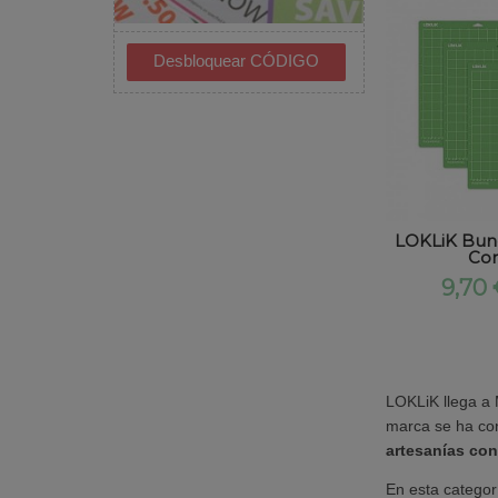
LOKLiK Bund
Cort
9,70
LOKLiK llega a 
marca se ha con
artesanías con
En esta categor