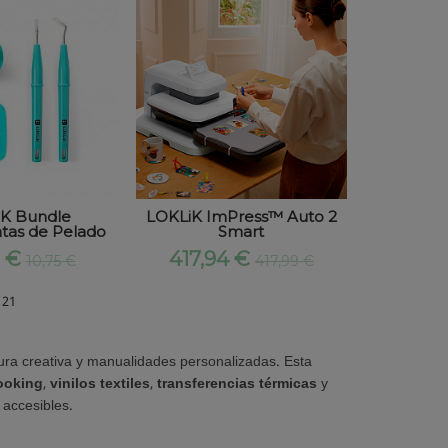
K Bundle
LOKLiK ImPress™ Auto 2
tas de Pelado
Smart
0 €
417,94 €
10,75 €
417,99 €
 21
tura creativa y manualidades personalizadas. Esta
ooking
,
vinilos textiles
,
transferencias térmicas
y
 accesibles.