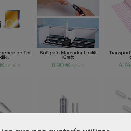
erencia de Foil
Bolígrafo Marcador Loklik
Transport
lik...
iCraft
 €
8,90 €
4,7
28,95 €
8,95 €