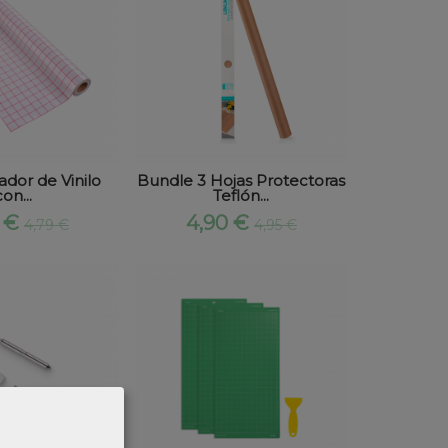
ador de Vinilo
Bundle 3 Hojas Protectoras
con...
Teflón...
4 €
4,90 €
4,79 €
4,95 €