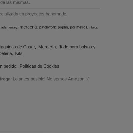
 de las mismas.
specializada en proyectos handmade.
merceria
patchwork
poplin
por metros
made
jersey
ribete
aquinas de Coser
Mercería
Todo para bolsos y
eleria
Kits
un pedido
Políticas de Cookies
trega:
Lo antes posible! No somos Amazon :-)