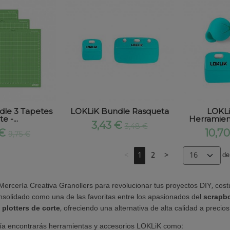
le 3 Tapetes
LOKLiK Bundle Rasqueta
LOKLi
e -...
Herramien
3,43 €
3,48 €
 €
10,7
9,75 €
<
1
2
>
de
Mercería Creativa Granollers para revolucionar tus proyectos DIY, cos
solidado como una de las favoritas entre los apasionados del
scrapb
 plotters de corte
, ofreciendo una alternativa de alta calidad a precios
ía encontrarás herramientas y accesorios LOKLiK como: