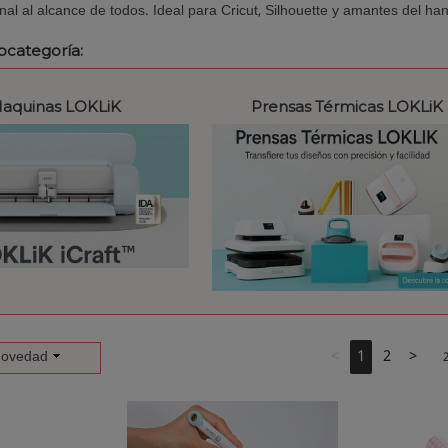
onal al alcance de todos. Ideal para Cricut, Silhouette y amantes del h
ubcategoría:
aquinas LOKLiK
Prensas Térmicas LOKLiK
<
1
2
>
ovedad