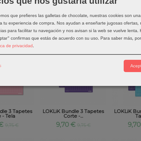
ios que nos gustaría utilizar
chilla Corte
LOKLiK Kit Cuchilla Corte
LOKLiK Cuch
os que prefieres las galletas de chocolate, nuestras cookies son una
do iCraft
Profundo...
 a tu experiencia de compra. Nos ayudan a enseñarte jugosas ofertas,
 €
19,85 €
9,9
5,95 €
19,90 €
ias para facilitar tu navegación y nos avisan si la web se vuelve lenta.
eptar" confirmas que estás de acuerdo con su uso.
Para saber más, por
tica de privacidad
.
s
Acept
le 3 Tapetes
LOKLiK Bundle 3 Tapetes
LOKLiK Bun
 - Tela
Corte -...
Ta
 €
9,70 €
9,7
9,75 €
9,75 €