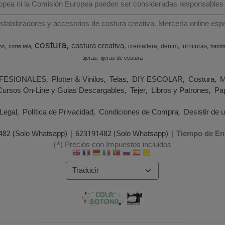
ropea ni la Comisión Europea pueden ser consideradas responsables
estabilizadores y accesorios de costura creativa. Mercería online e
costura
costura creativa
cremallera
denim
fornituras
os
corte tela
hand
tijeras
tijeras de costura
FESIONALES
Plotter & Vinilos
Telas
DIY ESCOLAR
Costura
M
Cursos On-Line y Guias Descargables
Tejer
Libros y Patrones
Pap
Legal
Política de Privacidad
Condiciones de Compra
Desistir de 
482 (Solo Whatsapp)
|
623191482 (Solo Whatsapp)
|
Tiempo de En
(*) Precios con Impuestos incluidos