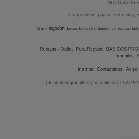
Ni la Unión Eu
Compra telas, guatas, entretelas, 
algodón
bolsos handmade
18 mm
bolsos
correas para bols
Rebajas - Outlet
Para Regalar
BASICOS PRO
mochilas
Ir arriba
Contáctanos
Aviso 
| lolabotonagranollers@hotmail.com |
623191