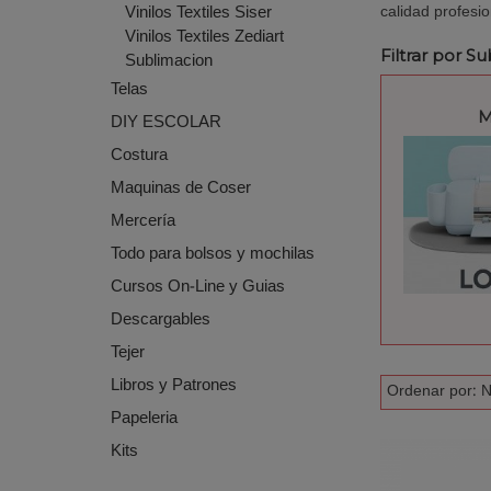
Vinilos Textiles Siser
calidad profesi
Vinilos Textiles Zediart
Filtrar por S
Sublimacion
Telas
M
DIY ESCOLAR
Costura
Maquinas de Coser
Mercería
Todo para bolsos y mochilas
Cursos On-Line y Guias
Descargables
Tejer
Libros y Patrones
Ordenar por:
N
Papeleria
Kits