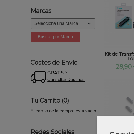
Marcas
Kit de Transf
Lok
Costes de Envío
28,90
GRATIS *
Consultar Destinos
Tu Carrito (0)
El carrito de la compra está vacío
Redes Sociales