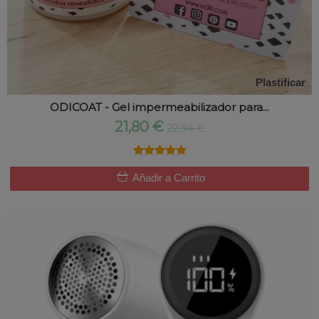
Plastificar
ODICOAT - Gel impermeabilizador para...
21,80 €
22,94 €
★★★★★
★★★★★
Añadir a Carrito