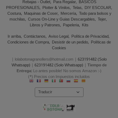
Rebajas - Outlet
Para Regalar
BASICOS
PROFESIONALES
Plotter & Vinilos
Telas
DIY ESCOLAR
Costura
Maquinas de Coser
Mercería
Todo para bolsos y
mochilas
Cursos On-Line y Guias Descargables
Tejer
Libros y Patrones
Papeleria
Kits
Ir arriba
Contáctanos
Aviso Legal
Política de Privacidad
Condiciones de Compra
Desistir de un pedido
Políticas de
Cookies
| lolabotonagranollers@hotmail.com |
623191482 (Solo
Whatsapp)
|
623191482 (Solo Whatsapp)
|
Tiempo de
Entrega:
Lo antes posible! No somos Amazon :-)
(*) Precios con Impuestos incluidos