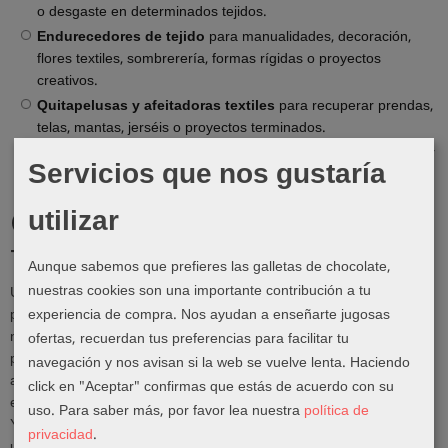
o desgaste en determinados tejidos.
Endurecedores de tejido
para manualidades, decoración,
flores textiles, sombrerería, formas rígidas o proyectos
creativos.
Quitapelusas y afeitadoras textiles
para recuperar prendas,
telas, mantas, jerséis o proyectos terminados.
Productos auxiliares de cuidado textil
para mantener mejor
Servicios que nos gustaría
tus creaciones handmade.
utilizar
Cuándo usar un
tratamiento textil
Aunque sabemos que prefieres las galletas de chocolate,
nuestras cookies son una importante contribución a tu
Un tratamiento textil puede ser muy útil cuando quieres que tu
experiencia de compra. Nos ayudan a enseñarte jugosas
proyecto sea más práctico en el día a día. Por ejemplo, si coses un
neceser, una bolsa o un accesorio que va a tener mucho uso,
ofertas, recuerdan tus preferencias para facilitar tu
puede interesarte aplicar un protector o impermeabilizador
navegación y nos avisan si la web se vuelve lenta. Haciendo
adecuado. Si trabajas con tejidos que necesitan más cuerpo, un
click en "Aceptar" confirmas que estás de acuerdo con su
endurecedor puede ayudarte a conseguir una forma más estable.
uso.
Para saber más, por favor lea nuestra
política de
Y si quieres recuperar prendas o proyectos que han hecho bolitas,
privacidad
.
un quitapelusas puede marcar una diferencia enorme.