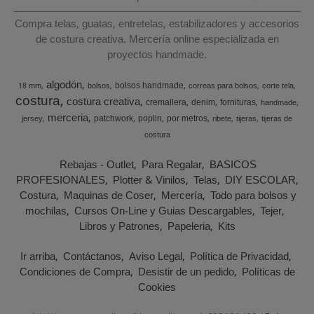
Compra telas, guatas, entretelas, estabilizadores y accesorios
de costura creativa. Mercería online especializada en
proyectos handmade.
algodón
bolsos handmade
18 mm
bolsos
correas para bolsos
corte tela
costura
costura creativa
cremallera
denim
fornituras
handmade
merceria
patchwork
poplin
por metros
jersey
ribete
tijeras
tijeras de
costura
Rebajas - Outlet
Para Regalar
BASICOS
PROFESIONALES
Plotter & Vinilos
Telas
DIY ESCOLAR
Costura
Maquinas de Coser
Mercería
Todo para bolsos y
mochilas
Cursos On-Line y Guias Descargables
Tejer
Libros y Patrones
Papeleria
Kits
Ir arriba
Contáctanos
Aviso Legal
Política de Privacidad
Condiciones de Compra
Desistir de un pedido
Políticas de
Cookies