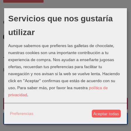
Servicios que nos gustaría
Costes de Envío
utilizar
GRATIS *
Consultar Destinos
Aunque sabemos que prefieres las galletas de chocolate,
nuestras cookies son una importante contribución a tu
Tu Carrito (0)
experiencia de compra. Nos ayudan a enseñarte jugosas
ofertas, recuerdan tus preferencias para facilitar tu
El carrito de la compra está vacío
navegación y nos avisan si la web se vuelve lenta. Haciendo
click en "Aceptar" confirmas que estás de acuerdo con su
uso.
Para saber más, por favor lea nuestra
política de
Redes Sociales
privacidad
.
Instagram
Preferencias
Aceptar todas
Facebook