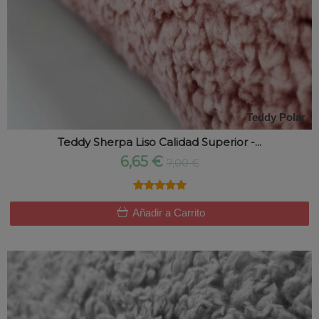
Teddy Polar
Teddy Sherpa Liso Calidad Superior -...
6,65 €
7,00 €
★★★★★
★★★★★
Añadir a Carrito