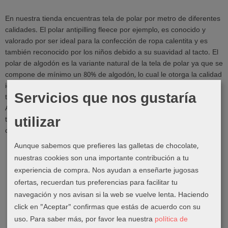
En nuestra tienda encuentras tela de polar por metro de diferentes
calidades. El polar antipilling fleece por ejemplo, es conocido y
valorado por ser ideal para la confección de ropa calentita y es
también reconocido por los niños debido a su suavidad al tacto. El
polar de algodón es la variante natural de la tela de polar ya que se
compone de mínimo un 80% de algodón, lo cual le otorga la calidad
ideal para la piel sensible de los bebés y los niños. Por esta razón
Servicios que nos gustaría
también puedes usarlo para la confección de mantas de bebé.
Además de los ya mencionados tipos de polar que te ofrecemos
utilizar
también podrás encontrar en nuestro surtido telas funcionales
como micro fleece y polar fleece. Coralinas, borreguitos, etc.
Aunque sabemos que prefieres las galletas de chocolate,
nuestras cookies son una importante contribución a tu
experiencia de compra. Nos ayudan a enseñarte jugosas
ofertas, recuerdan tus preferencias para facilitar tu
navegación y nos avisan si la web se vuelve lenta. Haciendo
click en "Aceptar" confirmas que estás de acuerdo con su
uso.
Para saber más, por favor lea nuestra
política de