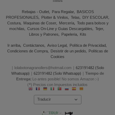
costura
Rebajas - Outlet
Para Regalar
BASICOS
PROFESIONALES
Plotter & Vinilos
Telas
DIY ESCOLAR
Costura
Maquinas de Coser
Mercería
Todo para bolsos y
mochilas
Cursos On-Line y Guias Descargables
Tejer
Libros y Patrones
Papeleria
Kits
Ir arriba
Contáctanos
Aviso Legal
Política de Privacidad
Condiciones de Compra
Desistir de un pedido
Políticas de
Cookies
| lolabotonagranollers@hotmail.com |
623191482 (Solo
Whatsapp)
|
623191482 (Solo Whatsapp)
|
Tiempo de
Entrega:
Lo antes posible! No somos Amazon :-)
(*) Precios con Impuestos incluidos