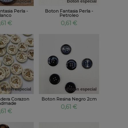
Boton especial
Boton especial
tasia Perla -
Boton Fantasia Perla -
lanco
Petroleo
,61 €
0,61 €
Boton especial
Boton especial
dera Corazon
Boton Resina Negro 2cm
ndmade
0,61 €
,61 €