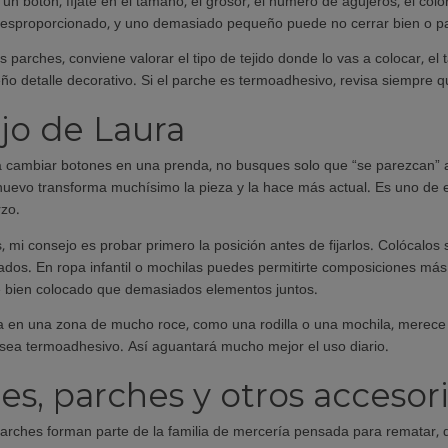
 un botón, fíjate en el tamaño, el grosor, el número de agujeros, el co
esproporcionado, y uno demasiado pequeño puede no cerrar bien o pa
s parches, conviene valorar el tipo de tejido donde lo vas a colocar, el
ño detalle decorativo. Si el parche es termoadhesivo, revisa siempre qu
jo de Laura
cambiar botones en una prenda, no busques solo que “se parezcan” a 
uevo transforma muchísimo la pieza y la hace más actual. Es uno de 
zo.
, mi consejo es probar primero la posición antes de fijarlos. Colócalo
ados. En ropa infantil o mochilas puedes permitirte composiciones más 
e bien colocado que demasiados elementos juntos.
va en una zona de mucho roce, como una rodilla o una mochila, merece 
sea termoadhesivo. Así aguantará mucho mejor el uso diario.
es, parches y otros accesor
arches forman parte de la familia de mercería pensada para rematar, d