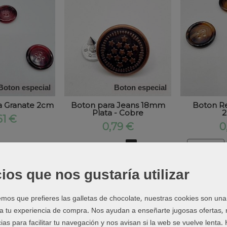
Boton especial
Boton especial
a Granate 2cm
Boton para Jeans 18mm
Boton R
Plata - Cobre
2
61 €
0,79 €
0
<
1
2
3
>
ios que nos gustaría utilizar
 de
Botones y parches
encontrarás pequeños detalles de mercería que 
endas, accesorios y proyectos handmade.
os que prefieres las galletas de chocolate, nuestras cookies son una
arches pueden parecer piezas sencillas, pero tienen mucho más peso de
 a tu experiencia de compra. Nos ayudan a enseñarte jugosas ofertas,
or completo una chaqueta, una camisa, un vestido infantil o una bolsa
ias para facilitar tu navegación y nos avisan si la web se vuelve lenta.