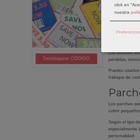
para tapar un d
click en "Ac
nuestra
polí
Esta sección r
termoadhesivos
manualidades y
Preferencia
Boton
Los botones son 
perdidas, renov
Puedes usarlos 
trabajos de cos
Parche
Los parches son
cubrir pequeños
Según el tipo d
especialmente ú
personalidad.