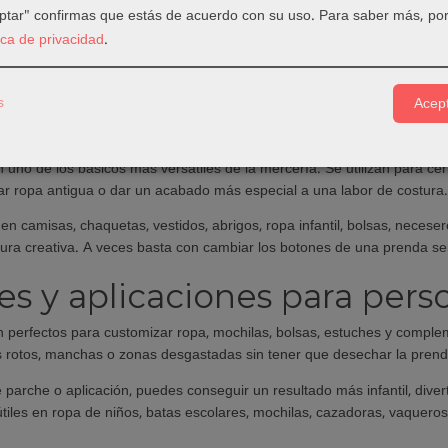
esperfecto, reforzar una zona gastada o dar un toque único a una pren
eptar" confirmas que estás de acuerdo con su uso.
Para saber más, por
tica de privacidad
.
eúne
botones decorativos, botones para prendas, botones infantiles
, aplicaciones decorativas y detalles textiles
pensados para costura
 proyectos DIY.
s
Acept
es para costura, ropa y pr
uno de los básicos más versátiles de la mercería. Se utilizan para cerr
ar ropa antigua o dar un acabado más especial a una labor de costura.
en camisas, chaquetas, vestidos, abrigos, ropa infantil, bolsas, neces
tura creativa. A veces basta con cambiar los botones de una prenda s
s y aplicaciones para perso
 perfectos para customizar ropa, mochilas, bolsas, estuches y compl
 rotos, manchas o zonas desgastadas sin tener que desechar la prend
e parche o aplicación, puedes conseguir un resultado más infantil, dive
tiles en ropa de niños, batas escolares, mochilas, cazadoras, vaqueros