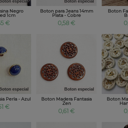
Boton especial
Boton especial
sina Negro
Boton para Jeans 14mm
Boton Fan
ed 1cm
Plata - Cobre
B
55 €
0,58 €
0
Boton especial
Boton especial
ia Perla - Azul
Boton Madera Fantasia
Boton Ma
Zen
Ha
61 €
0,61 €
0