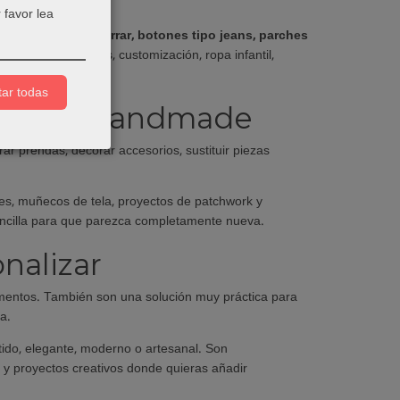
da básica.
 favor lea
, botones para forrar, botones tipo jeans, parches
 creativa, arreglos, customización, ropa infantil,
ar todas
oyectos handmade
ar prendas, decorar accesorios, sustituir piezas
eres, muñecos de tela, proyectos de patchwork y
encilla para que parezca completamente nueva.
nalizar
ementos. También son una solución muy práctica para
a.
rtido, elegante, moderno o artesanal. Son
 y proyectos creativos donde quieras añadir