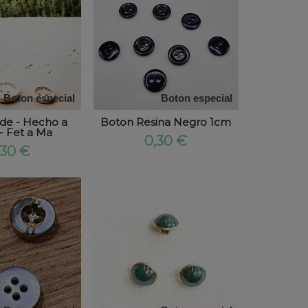
Boton especial
Boton especial
e - Hecho a
Boton Resina Negro 1cm
- Fet a Ma
0,30 €
,30 €