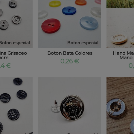
Boton especial
Boton especial
ina Grisaceo
Boton Bata Colores
Hand Mad
6cm
Mano 
0,26 €
24 €
0