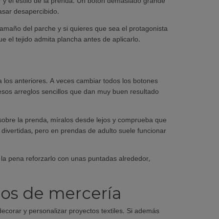
lor y el estilo de la prenda. Un botón demasiado grande
sar desapercibido.
 tamaño del parche y si quieres que sea el protagonista
e el tejido admita plancha antes de aplicarlo.
los anteriores. A veces cambiar todos los botones
esos arreglos sencillos que dan muy buen resultado
s sobre la prenda, míralos desde lejos y comprueba que
divertidas, pero en prendas de adulto suele funcionar
la pena reforzarlo con unas puntadas alrededor,
ios de mercería
ecorar y personalizar proyectos textiles. Si además