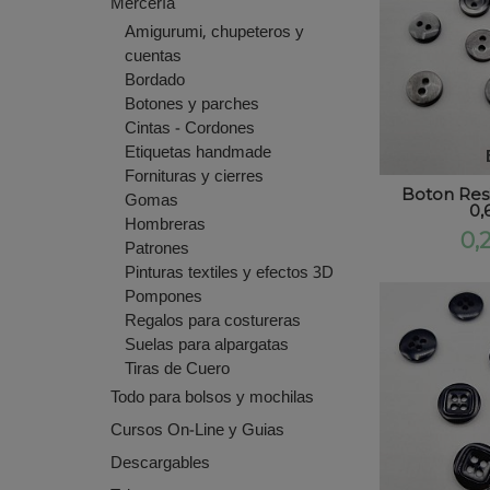
Mercería
Amigurumi, chupeteros y
cuentas
Bordado
Botones y parches
Cintas - Cordones
Etiquetas handmade
Fornituras y cierres
Boton Res
Gomas
0,
Hombreras
0,
Patrones
Pinturas textiles y efectos 3D
Pompones
Regalos para costureras
Suelas para alpargatas
Tiras de Cuero
Todo para bolsos y mochilas
Cursos On-Line y Guias
Descargables