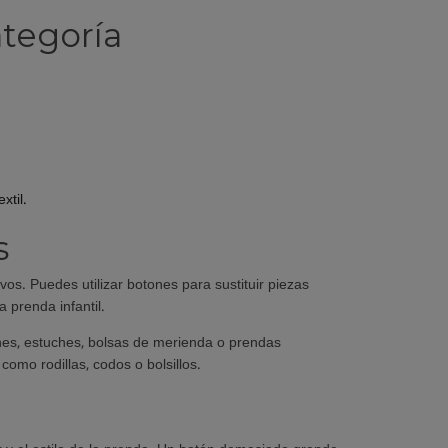
tegoría
.
xtil.
s
os. Puedes utilizar botones para sustituir piezas
 prenda infantil.
ones, estuches, bolsas de merienda o prendas
omo rodillas, codos o bolsillos.