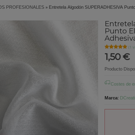
OS PROFESIONALES
»
Entretela Algodón SUPERADHESIVA Punto E
Entrete
Punto El
Adhesiv
★★★★★
★★★★★
(1 v
1,50 €
Producto Dispo
Costes de e
Marca
:
DCreat