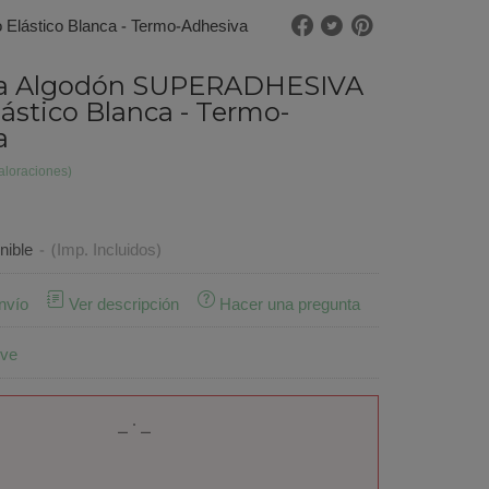
lástico Blanca - Termo-Adhesiva
la Algodón SUPERADHESIVA
ástico Blanca - Termo-
a
aloraciones)
nible
-
(Imp. Incluidos)
nvío
Ver descripción
Hacer una pregunta
ive