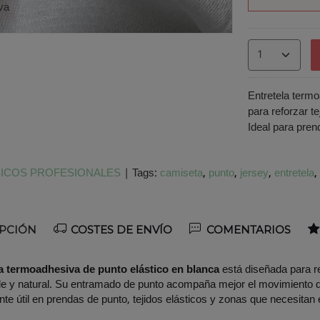
va
Entretela termoa
para reforzar t
Ideal para pre
ICOS PROFESIONALES
|
Tags:
camiseta
punto
jersey
entretela
PCIÓN
COSTES DE ENVÍO
COMENTARIOS
la termoadhesiva de punto elástico en blanca
está diseñada para re
ble y natural. Su entramado de punto acompaña mejor el movimiento de 
te útil en prendas de punto, tejidos elásticos y zonas que necesitan 