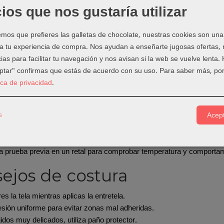
o de zonas que necesitan estabilidad sin perder elasticidad
ios que nos gustaría utilizar
ndo elegir esta entretela?
os que prefieres las galletas de chocolate, nuestras cookies son una
 a tu experiencia de compra. Nos ayudan a enseñarte jugosas ofertas,
entretela de punto cuando trabajes con tejidos elásticos o prendas q
emasiado rígida en estos casos, la prenda puede perder comodidad o
ias para facilitar tu navegación y nos avisan si la web se vuelve lenta.
eptar" confirmas que estás de acuerdo con su uso.
Para saber más, por
 usarla
tica de privacidad
.
la entretela sobre la zona a reforzar, con el adhesivo hacia el revés de
s
 presionando ligeramente durante unos 20 segundos, sin vapor si el te
Acept
rrastrar la plancha para no deformar el punto.
friar la pieza unos 20 minutos sobre una superficie plana.
 prueba previa en un retal para comprobar temperatura y comportami
ejos de costura
res la tela mientras aplicas la entretela.
sión uniforme para evitar zonas mal adheridas.
jidos muy delicados, utiliza paño protector.