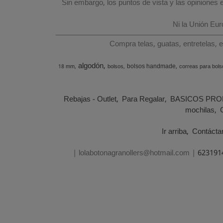
Sin embargo, los puntos de vista y las opiniones
Ni la Unión Eu
Compra telas, guatas, entretelas, 
algodón
bolsos handmade
18 mm
bolsos
correas para bols
Rebajas - Outlet
Para Regalar
BASICOS PRO
mochilas
Ir arriba
Contácta
| lolabotonagranollers@hotmail.com |
623191