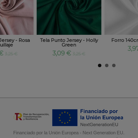
Jersey - Rosa
Tela Punto Jersey - Holly
Forro 140c
illaje
Green
3,9
 €
3,09 €
3,25 €
3,25 €
Financiado por la Unión Europea - Next Generation EU.