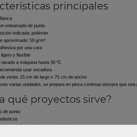
cterísticas principales
Blanca
on entramado de punto
ción indicada: poliéster
e aproximado: 50 g/m²
dhesiva por una cara
ligero y flexible
 lavado a máquina hasta 30 ºC
recomienda usar secadora
de venta: 25 cm de largo x 75 cm de ancho
ras varias unidades, se prepara en pieza continua siempre que sea 
a qué proyectos sirve?
s de punto
 elásticos
tas, sudaderas ligeras y prendas cómodas
 cuellos, puños y bajos