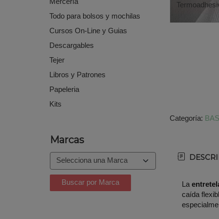
Mercería
Termoadhesi
Todo para bolsos y mochilas
Cursos On-Line y Guias
Descargables
Tejer
Libros y Patrones
Papeleria
Kits
Categoría:
BAS
Marcas
DESCRI
La
entrete
caída flexi
especialmen