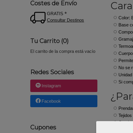
Cara
Costes de Envío
GRATIS *
Color: 
Consultar Destinos
Base c
Composi
Gramaj
Tu Carrito (0)
Termoa
El carrito de la compra está vacío
Cuerpo 
Permite
No se 
Redes Sociales
Unidad 
Si comp
Instagram
¿Par
Facebook
Prenda
Tejidos
Camise
Cupones
Vistas,