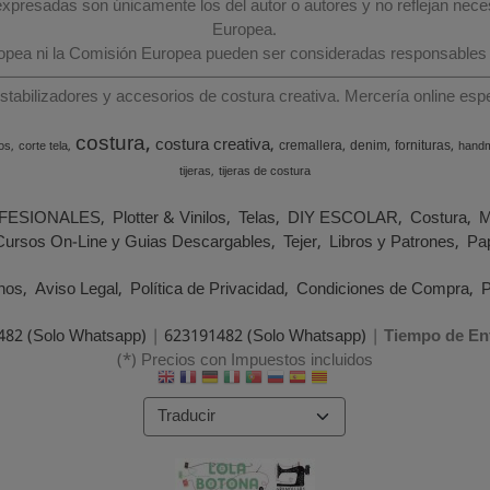
 expresadas son únicamente los del autor o autores y no reflejan nec
Europea.
ropea ni la Comisión Europea pueden ser consideradas responsables
estabilizadores y accesorios de costura creativa. Mercería online e
costura
costura creativa
cremallera
denim
fornituras
os
corte tela
hand
tijeras
tijeras de costura
FESIONALES
Plotter & Vinilos
Telas
DIY ESCOLAR
Costura
M
Cursos On-Line y Guias Descargables
Tejer
Libros y Patrones
Pap
nos
Aviso Legal
Política de Privacidad
Condiciones de Compra
P
482 (Solo Whatsapp)
|
623191482 (Solo Whatsapp)
|
Tiempo de En
(*) Precios con Impuestos incluidos