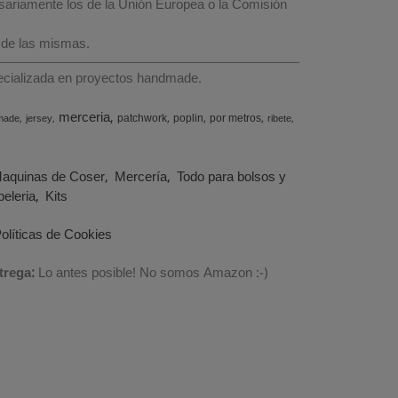
esariamente los de la Unión Europea o la Comisión
 de las mismas.
specializada en proyectos handmade.
merceria
patchwork
poplin
por metros
made
jersey
ribete
aquinas de Coser
Mercería
Todo para bolsos y
eleria
Kits
olíticas de Cookies
trega:
Lo antes posible! No somos Amazon :-)