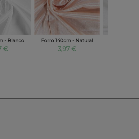
m - Blanco
Forro 140cm - Natural
Pul Blanco
7 €
3,97 €
2,03 