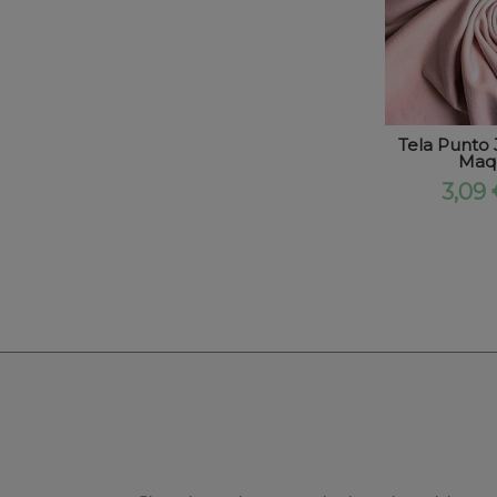
Tela Punto 
Maqu
3,09