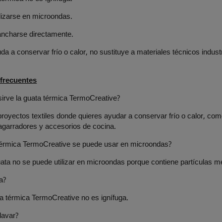
lizarse en microondas.
ancharse directamente.
a a conservar frío o calor, no sustituye a materiales técnicos industri
frecuentes
irve la guata térmica TermoCreative?
proyectos textiles donde quieres ayudar a conservar frío o calor, com
agarradores y accesorios de cocina.
térmica TermoCreative se puede usar en microondas?
ata no se puede utilizar en microondas porque contiene partículas me
a?
a térmica TermoCreative no es ignífuga.
lavar?