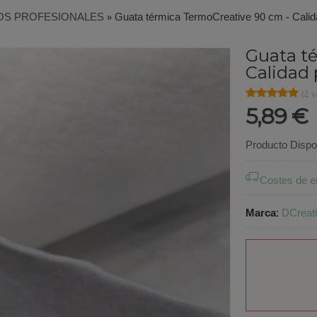
OS PROFESIONALES
»
Guata térmica TermoCreative 90 cm - Calid
Guata t
Calidad 
★★★★★
★★★★★
(2 v
5,89 €
Producto Dispo
Costes de e
Marca
:
DCreat