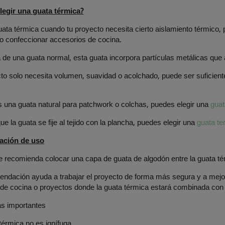
egir una guata térmica?
uata térmica cuando tu proyecto necesita cierto aislamiento térmico, 
 o confeccionar accesorios de cocina.
a de una guata normal, esta guata incorpora partículas metálicas que ay
cto solo necesita volumen, suavidad o acolchado, puede ser suficien
s una guata natural para patchwork o colchas, puedes elegir una
guat
ue la guata se fije al tejido con la plancha, puedes elegir una
guata t
ción de uso
te recomienda colocar una capa de guata de algodón entre la guata térm
ndación ayuda a trabajar el proyecto de forma más segura y a mejor
de cocina o proyectos donde la guata térmica estará combinada con o
as importantes
térmica no es ignífuga.