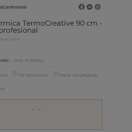
ad profesional
érmica TermoCreative 90 cm -
profesional
aloraciones)
nible
-
(Imp. Incluidos)
nvío
Ver descripción
Hacer una pregunta
ive