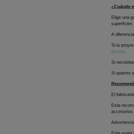
¿Cuándo el
Elige una g
superficies
A diferenci
Si tu proye
gruesa
.
Si necesita
Si quieres q
Recomenda
El fabrican
Esta recome
accesorios 
Advertenci
Esta guata 