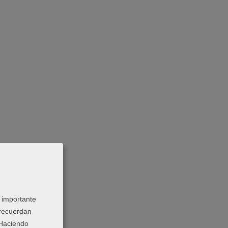
 importante
 recuerdan
 Haciendo