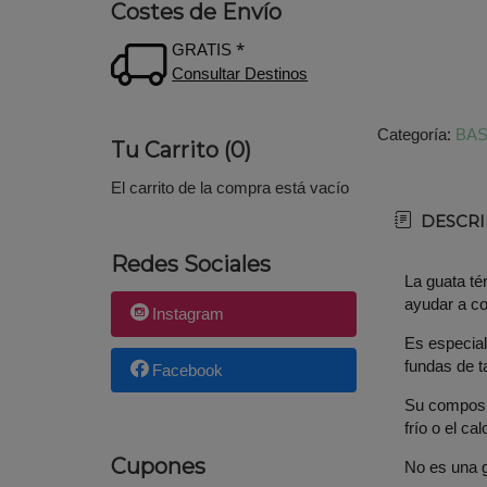
Costes de Envío
GRATIS *
Consultar Destinos
Categoría:
BAS
Tu Carrito (0)
El carrito de la compra está vacío
DESCRI
Redes Sociales
La guata té
ayudar a con
Instagram
Es especial
fundas de t
Facebook
Su composic
frío o el c
Cupones
No es una g