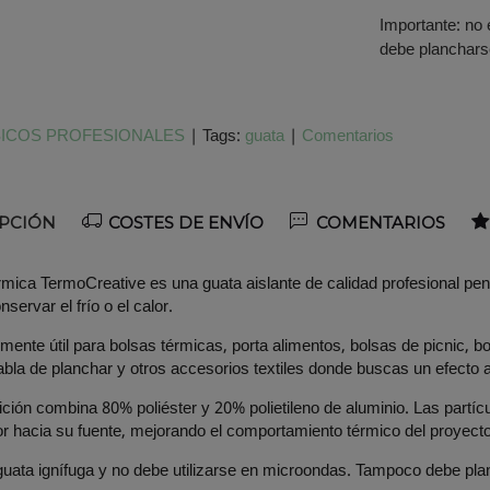
Importante: no 
debe planchars
ICOS PROFESIONALES
|
Tags:
guata
|
Comentarios
PCIÓN
COSTES DE ENVÍO
COMENTARIOS
rmica TermoCreative es una guata aislante de calidad profesional p
servar el frío o el calor.
mente útil para bolsas térmicas, porta alimentos, bolsas de picnic, b
abla de planchar y otros accesorios textiles donde buscas un efecto a
ión combina 80% poliéster y 20% polietileno de aluminio. Las partícu
alor hacia su fuente, mejorando el comportamiento térmico del proyecto
uata ignífuga y no debe utilizarse en microondas. Tampoco debe pla