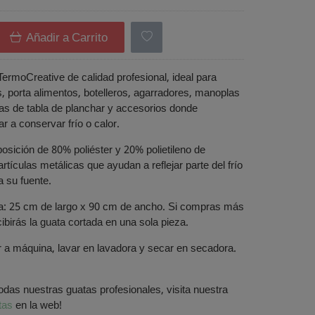
Añadir a Carrito
ermoCreative de calidad profesional, ideal para
, porta alimentos, botelleros, agarradores, manoplas
as de tabla de planchar y accesorios donde
r a conservar frío o calor.
sición de 80% poliéster y 20% polietileno de
rtículas metálicas que ayudan a reflejar parte del frío
a su fuente.
a: 25 cm de largo x 90 cm de ancho. Si compras más
cibirás la guata cortada en una sola pieza.
 a máquina, lavar en lavadora y secar en secadora.
todas nuestras guatas profesionales, visita nuestra
tas
en la web!