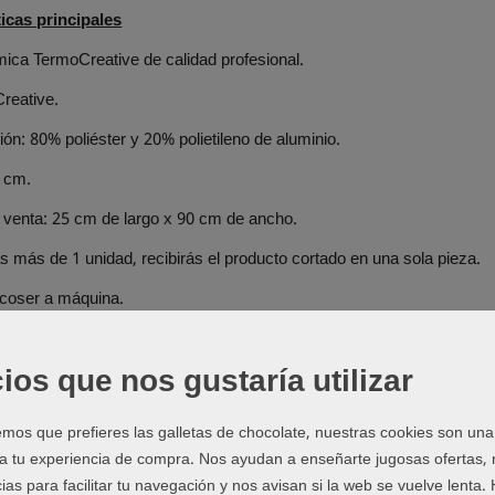
ticas principales
mica TermoCreative de calidad profesional.
reative.
ón: 80% poliéster y 20% polietileno de aluminio.
0 cm.
 venta: 25 cm de largo x 90 cm de ancho.
s más de 1 unidad, recibirás el producto cortado en una sola pieza.
 coser a máquina.
lavar en lavadora.
ios que nos gustaría utilizar
 poner en secadora.
e.
os que prefieres las galletas de chocolate, nuestras cookies son una
ar.
 a tu experiencia de compra. Nos ayudan a enseñarte jugosas ofertas,
ias para facilitar tu navegación y nos avisan si la web se vuelve lenta.