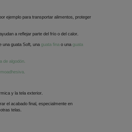
por ejemplo para transportar alimentos, proteger
udan a reflejar parte del frío o del calor.
te una guata Soft, una
guata fina
o una
guata
a de algodón.
ermoadhesiva.
ica y la tela exterior.
ar el acabado final, especialmente en
tras telas.