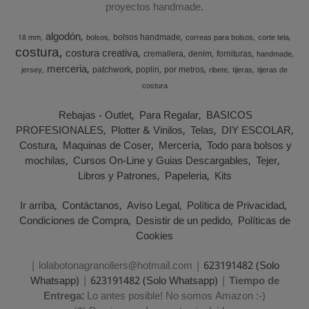
proyectos handmade.
algodón
bolsos handmade
18 mm
bolsos
correas para bolsos
corte tela
costura
costura creativa
cremallera
denim
fornituras
handmade
merceria
patchwork
poplin
por metros
jersey
ribete
tijeras
tijeras de
costura
Rebajas - Outlet
Para Regalar
BASICOS
PROFESIONALES
Plotter & Vinilos
Telas
DIY ESCOLAR
Costura
Maquinas de Coser
Mercería
Todo para bolsos y
mochilas
Cursos On-Line y Guias Descargables
Tejer
Libros y Patrones
Papeleria
Kits
Ir arriba
Contáctanos
Aviso Legal
Política de Privacidad
Condiciones de Compra
Desistir de un pedido
Políticas de
Cookies
| lolabotonagranollers@hotmail.com |
623191482 (Solo
Whatsapp)
|
623191482 (Solo Whatsapp)
|
Tiempo de
Entrega:
Lo antes posible! No somos Amazon :-)