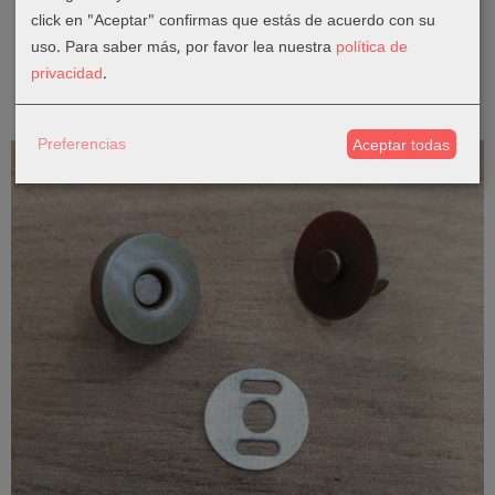
Cierre Bolso - Mochila - Oro Viejo
click en "Aceptar" confirmas que estás de acuerdo con su
3,94 €
uso.
Para saber más, por favor lea nuestra
política de
privacidad
.
Añadir a Carrito
Preferencias
Aceptar todas