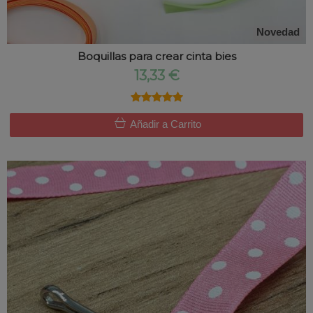
Novedad
Boquillas para crear cinta bies
13,33 €
★★★★★
★★★★★
Añadir a Carrito