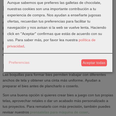
Aunque sabemos que prefieres las galletas de chocolate,
Herramientas para hacer bies
nuestras cookies son una importante contribución a tu
experiencia de compra. Nos ayudan a enseñarte jugosas
Las herramientas para bies ayudan a doblar la tela de forma
ofertas, recuerdan tus preferencias para facilitar tu
regular para crear cinta al bies. Son muy útiles para rematar
navegación y nos avisan si la web se vuelve lenta. Haciendo
bordes, decorar proyectos, hacer acabados limpios o combinar
click en "Aceptar" confirmas que estás de acuerdo con su
telas de forma personalizada.
uso.
Para saber más, por favor lea nuestra
política de
Puedes usarlas en prendas, ropa infantil, bolsos, neceseres,
privacidad
.
baberos, quilts, mantas, fundas, mantelería y proyectos de costura
creativa.
Preferencias
Aceptar todas
Boquillas y accesorios para bies
Las boquillas para formar bies permiten trabajar con diferentes
anchos de tela y obtener una cinta más uniforme. Ayudan a
preparar el bies antes de plancharlo o coserlo.
Son una buena opción si quieres crear bies a juego con tus propias
telas, aprovechar retales o dar un acabado más personalizado a
tus proyectos. Para rematarlo con más precisión, también puedes
revisar nuestros
prensatelas para máquina de coser
.