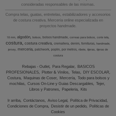
consideradas responsables de las mismas.
Compra telas, guatas, entretelas, estabilizadores y accesorios
de costura creativa. Mercería online especializada en
proyectos handmade.
algodón
bolsos handmade
18 mm
bolsos
correas para bolsos
corte tela
costura
costura creativa
cremallera
denim
fornituras
handmade
merceria
patchwork
poplin
por metros
jersey
ribete
tijeras
tijeras de
costura
Rebajas - Outlet
Para Regalar
BASICOS
PROFESIONALES
Plotter & Vinilos
Telas
DIY ESCOLAR
Costura
Maquinas de Coser
Mercería
Todo para bolsos y
mochilas
Cursos On-Line y Guias Descargables
Tejer
Libros y Patrones
Papeleria
Kits
Ir arriba
Contáctanos
Aviso Legal
Política de Privacidad
Condiciones de Compra
Desistir de un pedido
Políticas de
Cookies