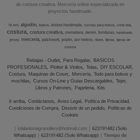
de costura creativa. Mercería online especializada en
proyectos handmade.
algodón
bolsos handmade
18 mm
bolsos
correas para bolsos
corte tela
costura
costura creativa
cremallera
denim
fornituras
handmade
merceria
patchwork
poplin
por metros
jersey
ribete
tijeras
tijeras de
costura
Rebajas - Outlet
Para Regalar
BASICOS
PROFESIONALES
Plotter & Vinilos
Telas
DIY ESCOLAR
Costura
Maquinas de Coser
Mercería
Todo para bolsos y
mochilas
Cursos On-Line y Guias Descargables
Tejer
Libros y Patrones
Papeleria
Kits
Ir arriba
Contáctanos
Aviso Legal
Política de Privacidad
Condiciones de Compra
Desistir de un pedido
Políticas de
Cookies
| lolabotonagranollers@hotmail.com |
623191482 (Solo
Whatsapp)
|
623191482 (Solo Whatsapp)
|
Tiempo de