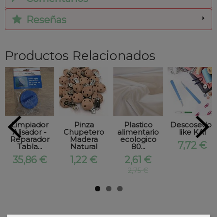
Reseñas
Productos Relacionados
Limpiador
Pinza
Plastico
Descosedor
Alisador -
Chupetero
alimentario
like KAI
Reparador
Madera
ecologico
7,72 €
Tabla...
Natural
80...
35,86 €
1,22 €
2,61 €
2,75 €