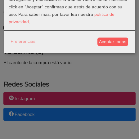
click en "Aceptar" confirmas que estás de acuerdo con su
Costes de Envío
uso.
Para saber más, por favor lea nuestra
política de
privacidad
.
GRATIS *
Consultar Destinos
Preferencias
Aceptar todas
Tu Carrito (0)
El carrito de la compra está vacío
Redes Sociales
Instagram
Facebook