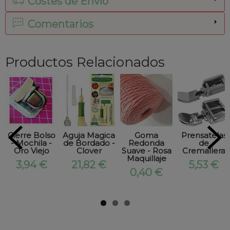
Costes de Envío
Comentarios
Productos Relacionados
Cierre Bolso
Aguja Magica
Goma
Prensatelas
- Mochila -
de Bordado -
Redonda
de
Oro Viejo
Clover
Suave - Rosa
Cremallera
Maquillaje
3,94 €
21,82 €
5,53 €
0,40 €