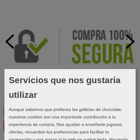
Servicios que nos gustaría
utilizar
Marcas
Aunque sabemos que prefieres las galletas de chocolate,
nuestras cookies son una importante contribución a tu
experiencia de compra. Nos ayudan a enseñarte jugosas
ofertas, recuerdan tus preferencias para facilitar tu
navegación y nos avisan si la web se vuelve lenta. Haciendo