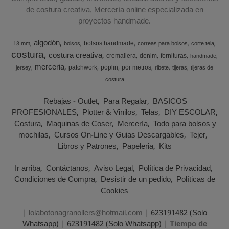
de costura creativa. Mercería online especializada en
proyectos handmade.
algodón
bolsos handmade
18 mm
bolsos
correas para bolsos
corte tela
costura
costura creativa
cremallera
denim
fornituras
handmade
merceria
patchwork
poplin
por metros
jersey
ribete
tijeras
tijeras de
costura
Rebajas - Outlet
Para Regalar
BASICOS
PROFESIONALES
Plotter & Vinilos
Telas
DIY ESCOLAR
Costura
Maquinas de Coser
Mercería
Todo para bolsos y
mochilas
Cursos On-Line y Guias Descargables
Tejer
Libros y Patrones
Papeleria
Kits
Ir arriba
Contáctanos
Aviso Legal
Política de Privacidad
Condiciones de Compra
Desistir de un pedido
Políticas de
Cookies
| lolabotonagranollers@hotmail.com |
623191482 (Solo
Whatsapp)
|
623191482 (Solo Whatsapp)
|
Tiempo de