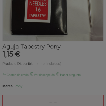
Aguja Tapestry Pony
1,15 €
Producto Disponible
-
(Imp. Incluidos)
Costes de envío
Ver descripción
Hacer pregunta
Marca
:
Pony