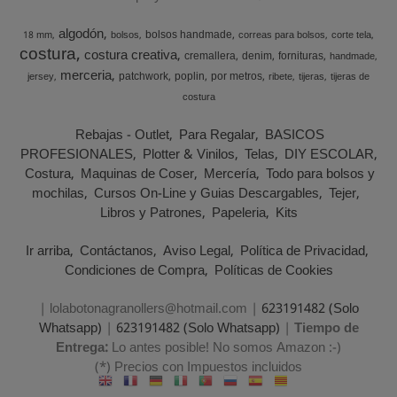
algodón
bolsos handmade
18 mm
bolsos
correas para bolsos
corte tela
costura
costura creativa
cremallera
denim
fornituras
handmade
merceria
patchwork
poplin
por metros
jersey
ribete
tijeras
tijeras de
costura
Rebajas - Outlet
Para Regalar
BASICOS
PROFESIONALES
Plotter & Vinilos
Telas
DIY ESCOLAR
Costura
Maquinas de Coser
Mercería
Todo para bolsos y
mochilas
Cursos On-Line y Guias Descargables
Tejer
Libros y Patrones
Papeleria
Kits
Ir arriba
Contáctanos
Aviso Legal
Política de Privacidad
Condiciones de Compra
Políticas de Cookies
| lolabotonagranollers@hotmail.com |
623191482 (Solo
Whatsapp)
|
623191482 (Solo Whatsapp)
|
Tiempo de
Entrega:
Lo antes posible! No somos Amazon :-)
(*) Precios con Impuestos incluidos