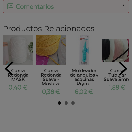
Comentarios
Productos Relacionados
Goma
Goma
Moldeador
Goma
Redonda
Redonda
de angulos y
Tubular
MASK
Suave -
esquinas
Suave 5mm
Mostaza
Prym...
0,40 €
1,88 €
0,38 €
6,02 €