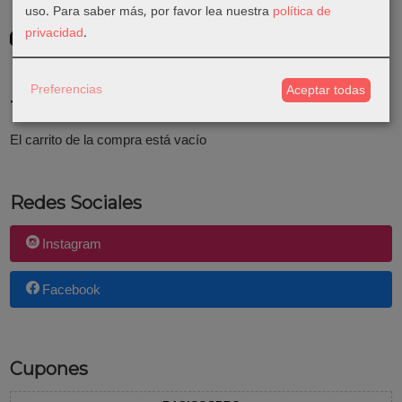
uso.
Para saber más, por favor lea nuestra
política de
GRATIS *
privacidad
.
Consultar Destinos
Preferencias
Aceptar todas
Tu Carrito (0)
El carrito de la compra está vacío
Redes Sociales
Instagram
Facebook
Cupones