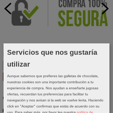
Servicios que nos gustaría
Marcas
utilizar
Aunque sabemos que prefieres las galletas de chocolate,
nuestras cookies son una importante contribución a tu
experiencia de compra. Nos ayudan a enseñarte jugosas
ofertas, recuerdan tus preferencias para facilitar tu
Costes de Envío
navegación y nos avisan si la web se vuelve lenta. Haciendo
click en "Aceptar" confirmas que estás de acuerdo con su
GRATIS *
uso.
Para saber más, por favor lea nuestra
política de
Consultar Destinos