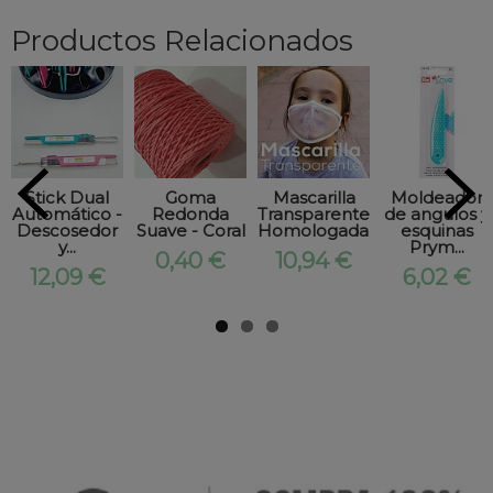
Productos Relacionados
Stick Dual
Goma
Mascarilla
Moldeador
Automático -
Redonda
Transparente
de angulos y
Descosedor
Suave - Coral
Homologada...
esquinas
y...
Prym...
0,40 €
10,94 €
12,09 €
6,02 €