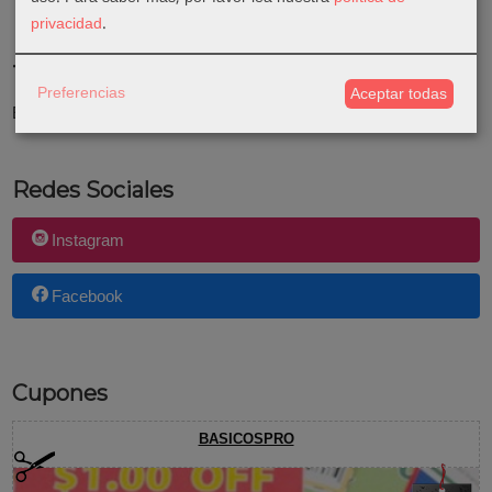
privacidad
.
Tu Carrito (0)
Preferencias
Aceptar todas
El carrito de la compra está vacío
Redes Sociales
Instagram
Facebook
Cupones
BASICOSPRO