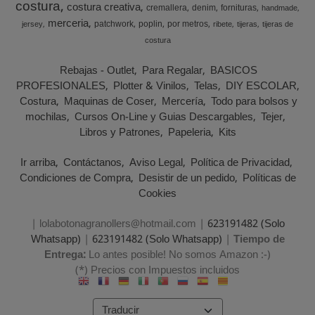
costura
costura creativa
cremallera
denim
fornituras
handmade
merceria
patchwork
poplin
por metros
jersey
ribete
tijeras
tijeras de
costura
Rebajas - Outlet
Para Regalar
BASICOS
PROFESIONALES
Plotter & Vinilos
Telas
DIY ESCOLAR
Costura
Maquinas de Coser
Mercería
Todo para bolsos y
mochilas
Cursos On-Line y Guias Descargables
Tejer
Libros y Patrones
Papeleria
Kits
Ir arriba
Contáctanos
Aviso Legal
Política de Privacidad
Condiciones de Compra
Desistir de un pedido
Políticas de
Cookies
| lolabotonagranollers@hotmail.com |
623191482 (Solo
Whatsapp)
|
623191482 (Solo Whatsapp)
|
Tiempo de
Entrega:
Lo antes posible! No somos Amazon :-)
(*) Precios con Impuestos incluidos