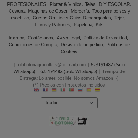
PROFESIONALES
Plotter & Vinilos
Telas
DIY ESCOLAR
Costura
Maquinas de Coser
Mercería
Todo para bolsos y
mochilas
Cursos On-Line y Guias Descargables
Tejer
Libros y Patrones
Papeleria
Kits
Ir arriba
Contáctanos
Aviso Legal
Política de Privacidad
Condiciones de Compra
Desistir de un pedido
Políticas de
Cookies
| lolabotonagranollers@hotmail.com |
623191482 (Solo
Whatsapp)
|
623191482 (Solo Whatsapp)
|
Tiempo de
Entrega:
Lo antes posible! No somos Amazon :-)
(*) Precios con Impuestos incluidos