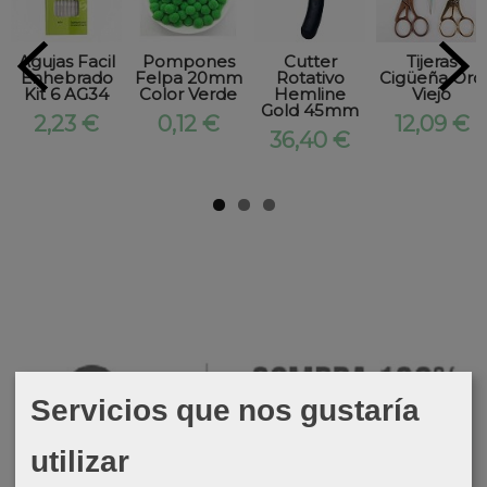
Agujas Facil
Pompones
Cutter
Tijeras
Enhebrado
Felpa 20mm
Rotativo
Cigüeña Oro
Kit 6 AG34
Color Verde
Hemline
Viejo
Gold 45mm
2,23 €
0,12 €
12,09 €
36,40 €
Servicios que nos gustaría
utilizar