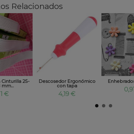
os Relacionados
inturilla 25-
Descosedor Ergonómico
Enhebrador
 mm...
con tapa
0,9
11 €
4,19 €