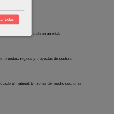
nituras y cierres
.
ar todas
eres y probar la puntada en un retal,
s, prendas, regalos y proyectos de costura
cuado al material. En zonas de mucho uso, unas