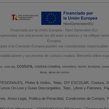
Financiado por la Unión Europea - Next Generation EU.
 expresadas son únicamente los del autor o autores y no reflejan nec
Europea.
ropea ni la Comisión Europea pueden ser consideradas responsables
estabilizadores y accesorios de costura creativa. Mercería online e
costura
costura creativa
cremallera
denim
fornituras
os
corte tela
hand
tijeras
tijeras de costura
FESIONALES
Plotter & Vinilos
Telas
DIY ESCOLAR
Costura
M
Cursos On-Line y Guias Descargables
Tejer
Libros y Patrones
Pap
nos
Aviso Legal
Política de Privacidad
Condiciones de Compra
P