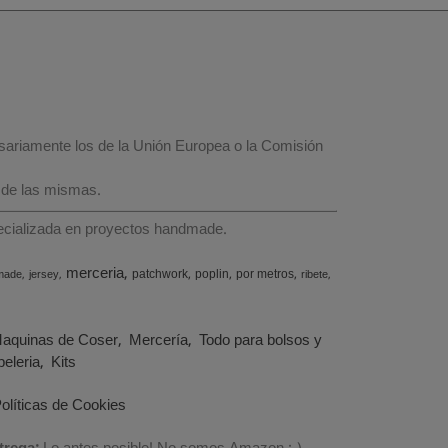
esariamente los de la Unión Europea o la Comisión
 de las mismas.
specializada en proyectos handmade.
merceria
patchwork
poplin
por metros
made
jersey
ribete
aquinas de Coser
Mercería
Todo para bolsos y
eleria
Kits
olíticas de Cookies