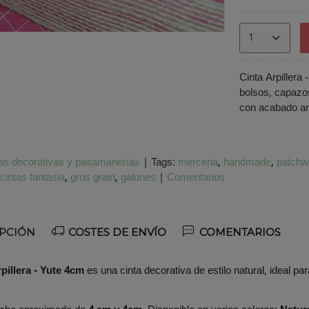
o
Cinta Arpillera 
bolsos, capazo
con acabado ar
as decorativas y pasamanerías
|
Tags:
merceria
handmade
patchw
cintas fantasia
gros grain
galones
|
Comentarios
PCIÓN
COSTES DE ENVÍO
COMENTARIOS
pillera - Yute 4cm
es una cinta decorativa de estilo natural, ideal pa