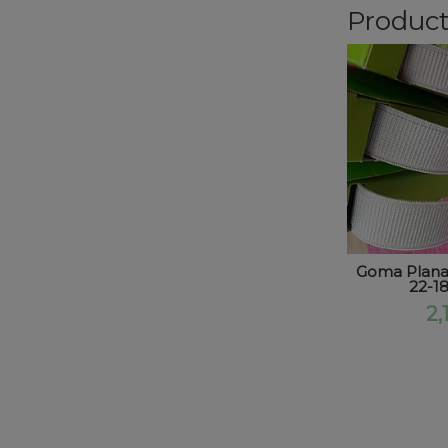
Product
Goma Plana C
22-18
2,