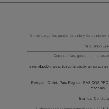
Sin embargo, los puntos de vista y las opiniones
Ni la Unión Eu
Compra telas, guatas, entretelas, 
algodón
bolsos handmade
18 mm
bolsos
correas para bols
Rebajas - Outlet
Para Regalar
BASICOS PRO
mochilas
Ir arriba
Contácta