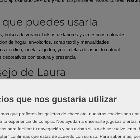
ncho aproximado de
4 cm y 4cm
. Disponible en varios colores:
Natur
 que puedes usarla
, bolsos de verano, bolsas de labores y accesorios naturales
ion de hogar, envoltorios, scrap textil y manualidades
os con lino, loneta, algodon, yute o telas de aspecto natural
 decorativos con textura y presencia
ejo de Laura
aturales como yute o arpillera, Laura recomienda rematar bien los ext
endra roce, unas puntadas de refuerzo ayudan mucho.
ios que nos gustaría utilizar
inala con otros materiale
os que prefieres las galletas de chocolate, nuestras cookies son una
forma parte de nuestra seccion de
cintas decorativas y pasamaneria
 a tu experiencia de compra. Nos ayudan a enseñarte jugosas ofertas,
untillas y remates para dar un acabado mas bonito a tus proyectos.
ias para facilitar tu navegación y nos avisan si la web se vuelve lenta.
reparando un bolso, una mochila o un complemento handmade, tambi
eptar" confirmas que estás de acuerdo con su uso.
Para saber más, por