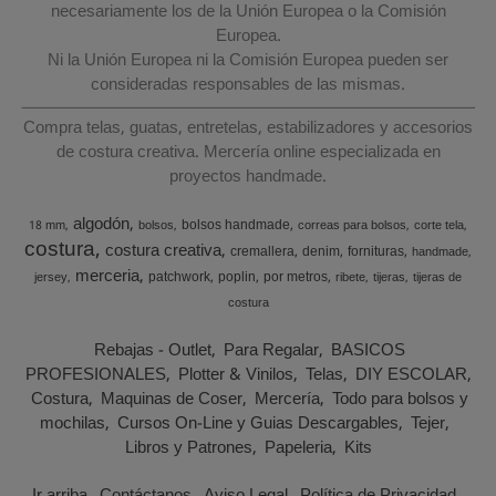
necesariamente los de la Unión Europea o la Comisión
Europea.
Ni la Unión Europea ni la Comisión Europea pueden ser
consideradas responsables de las mismas.
Compra telas, guatas, entretelas, estabilizadores y accesorios
de costura creativa. Mercería online especializada en
proyectos handmade.
algodón
bolsos handmade
18 mm
bolsos
correas para bolsos
corte tela
costura
costura creativa
cremallera
denim
fornituras
handmade
merceria
patchwork
poplin
por metros
jersey
ribete
tijeras
tijeras de
costura
Rebajas - Outlet
Para Regalar
BASICOS
PROFESIONALES
Plotter & Vinilos
Telas
DIY ESCOLAR
Costura
Maquinas de Coser
Mercería
Todo para bolsos y
mochilas
Cursos On-Line y Guias Descargables
Tejer
Libros y Patrones
Papeleria
Kits