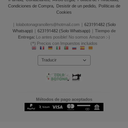
Ir arriba
Contáctanos
Aviso Legal
Política de Privacidad
Condiciones de Compra
Desistir de un pedido
Políticas de
Cookies
| lolabotonagranollers@hotmail.com |
623191482 (Solo
Whatsapp)
|
623191482 (Solo Whatsapp)
|
Tiempo de
Entrega:
Lo antes posible! No somos Amazon :-)
(*) Precios con Impuestos incluidos
Métodos de pago aceptados