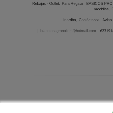
Rebajas - Outlet
Para Regalar
BASICOS PRO
mochilas
Ir arriba
Contáctanos
Aviso 
| lolabotonagranollers@hotmail.com |
623191