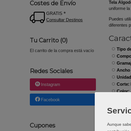
Tela Algod
Costes de Envío
uniforme la
GRATIS *
Puedes util
Consultar Destinos
diferentes 
Caract
Tu Carrito (0)
Tipo de
El carrito de la compra está vacío
Compos
Gramaj
Ancho 
Redes Sociales
Unidad
Corte:
Instagram
Color:
Acaba
Facebook
Servic
Usos
Vestido
Aunque sabem
Cupones
Patchwo