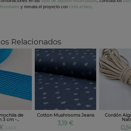
combinaciones en las
telas de algodón estampadas
, consulta los
pat
fesionales
y remata el proyecto con
cinta al bies
.
os Relacionados
mochila de
Cotton Mushrooms Jeans
Cordón Al
 3 cm -...
Natu
3,19 €
 €
0,5
2,12 €