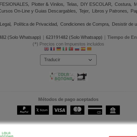
FESIONALES
Plotter & Vinilos
Telas
DIY ESCOLAR
Costura
M
Cursos On-Line y Guias Descargables
Tejer
Libros y Patrones
Pap
Legal
Política de Privacidad
Condiciones de Compra
Desistir de 
482 (Solo Whatsapp)
|
623191482 (Solo Whatsapp)
|
Tiempo de En
(*) Precios con Impuestos incluidos
Métodos de pago aceptados