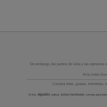
Sin embargo, los puntos de vista y las opiniones
Ni la Unión Eu
Compra telas, guatas, entretelas, 
algodón
bolsos handmade
18 mm
bolsos
correas para bols