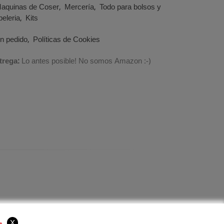
aquinas de Coser
Mercería
Todo para bolsos y
eleria
Kits
un pedido
Políticas de Cookies
trega:
Lo antes posible! No somos Amazon :-)
X