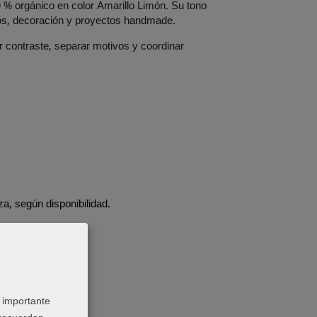
0 % orgánico en color Amarillo Limón. Su tono
lsos, decoración y proyectos handmade.
r contraste, separar motivos y coordinar
a, según disponibilidad.
 importante