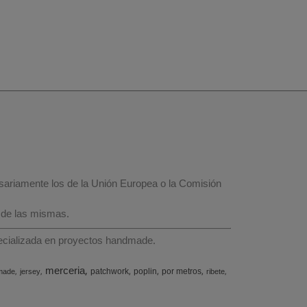
esariamente los de la Unión Europea o la Comisión
 de las mismas.
specializada en proyectos handmade.
merceria
patchwork
poplin
por metros
made
jersey
ribete