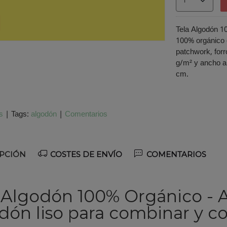
Tela Algodón 10
100% orgánico 
patchwork, for
g/m² y ancho a
cm.
s
|
Tags:
algodón
|
Comentarios
PCIÓN
COSTES DE ENVÍO
COMENTARIOS
 Algodón 100% Orgánico - A
dón liso para combinar y c