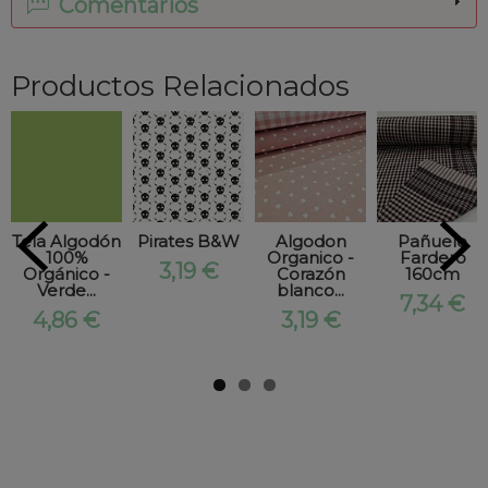
Comentarios
Productos Relacionados
Tela Algodón
Pirates B&W
Algodon
Pañuelo
100%
Organico -
Fardero
3,19 €
Orgánico -
Corazón
160cm
Verde...
blanco...
7,34 €
4,86 €
3,19 €