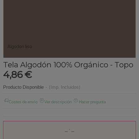
Algodon liso
Tela Algodón 100% Orgánico - Topo
4,86 €
Producto Disponible
-
(Imp. Incluidos)
Costes de envío
Ver descripción
Hacer pregunta