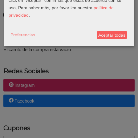
click en "Aceptar" confirmas que estás de acuerdo con su
uso.
Para saber más, por favor lea nuestra
política de
GRATIS *
privacidad
.
Consultar Destinos
Preferencias
Aceptar todas
Tu Carrito (0)
El carrito de la compra está vacío
Redes Sociales
Instagram
Facebook
Cupones