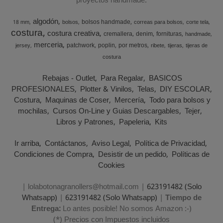
proyectos handmade.
algodón
bolsos handmade
18 mm
bolsos
correas para bolsos
corte tela
costura
costura creativa
cremallera
denim
fornituras
handmade
merceria
patchwork
poplin
por metros
jersey
ribete
tijeras
tijeras de
costura
Rebajas - Outlet
Para Regalar
BASICOS
PROFESIONALES
Plotter & Vinilos
Telas
DIY ESCOLAR
Costura
Maquinas de Coser
Mercería
Todo para bolsos y
mochilas
Cursos On-Line y Guias Descargables
Tejer
Libros y Patrones
Papeleria
Kits
Ir arriba
Contáctanos
Aviso Legal
Política de Privacidad
Condiciones de Compra
Desistir de un pedido
Políticas de
Cookies
| lolabotonagranollers@hotmail.com |
623191482 (Solo
Whatsapp)
|
623191482 (Solo Whatsapp)
|
Tiempo de
Entrega:
Lo antes posible! No somos Amazon :-)
(*) Precios con Impuestos incluidos