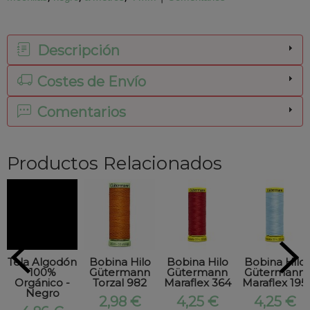
Descripción
Costes de Envío
Comentarios
Productos Relacionados
Tela Algodón
Bobina Hilo
Bobina Hilo
Bobina Hilo
100%
Gütermann
Gütermann
Gütermann
Orgánico -
Torzal 982
Maraflex 364
Maraflex 195
Negro
2,98 €
4,25 €
4,25 €