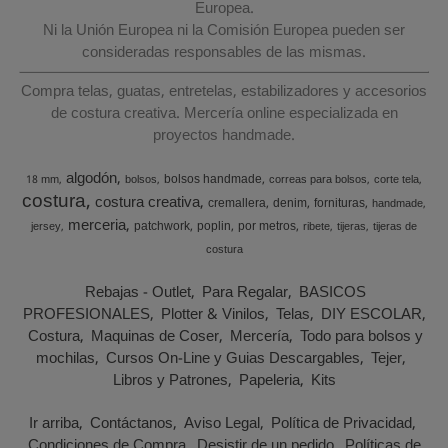
Europea.
Ni la Unión Europea ni la Comisión Europea pueden ser
consideradas responsables de las mismas.
Compra telas, guatas, entretelas, estabilizadores y accesorios
de costura creativa. Mercería online especializada en
proyectos handmade.
algodón
bolsos handmade
18 mm
bolsos
correas para bolsos
corte tela
costura
costura creativa
cremallera
denim
fornituras
handmade
merceria
patchwork
poplin
por metros
jersey
ribete
tijeras
tijeras de
costura
Rebajas - Outlet
Para Regalar
BASICOS
PROFESIONALES
Plotter & Vinilos
Telas
DIY ESCOLAR
Costura
Maquinas de Coser
Mercería
Todo para bolsos y
mochilas
Cursos On-Line y Guias Descargables
Tejer
Libros y Patrones
Papeleria
Kits
Ir arriba
Contáctanos
Aviso Legal
Política de Privacidad
Condiciones de Compra
Desistir de un pedido
Políticas de