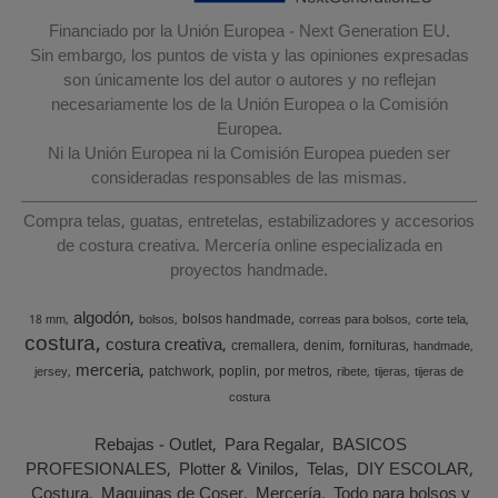
Financiado por la Unión Europea - Next Generation EU.
Sin embargo, los puntos de vista y las opiniones expresadas
son únicamente los del autor o autores y no reflejan
necesariamente los de la Unión Europea o la Comisión
Europea.
Ni la Unión Europea ni la Comisión Europea pueden ser
consideradas responsables de las mismas.
Compra telas, guatas, entretelas, estabilizadores y accesorios
de costura creativa. Mercería online especializada en
proyectos handmade.
algodón
bolsos handmade
18 mm
bolsos
correas para bolsos
corte tela
costura
costura creativa
cremallera
denim
fornituras
handmade
merceria
patchwork
poplin
por metros
jersey
ribete
tijeras
tijeras de
costura
Rebajas - Outlet
Para Regalar
BASICOS
PROFESIONALES
Plotter & Vinilos
Telas
DIY ESCOLAR
Costura
Maquinas de Coser
Mercería
Todo para bolsos y