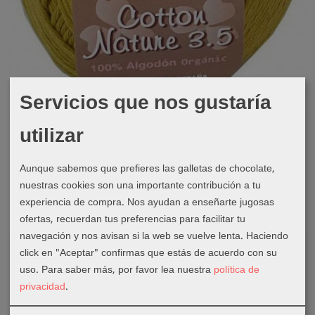
Servicios que nos gustaría
Orgánico
utilizar
Cotton Nature 3.5 - Ovillo 50gr -...
4,38 €
Aunque sabemos que prefieres las galletas de chocolate,
★★★★★
★★★★★
nuestras cookies son una importante contribución a tu
Añadir a Carrito
experiencia de compra. Nos ayudan a enseñarte jugosas
ofertas, recuerdan tus preferencias para facilitar tu
navegación y nos avisan si la web se vuelve lenta. Haciendo
click en "Aceptar" confirmas que estás de acuerdo con su
uso.
Para saber más, por favor lea nuestra
política de
privacidad
.