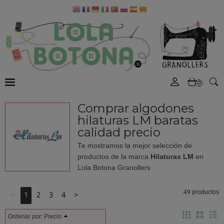
0
Comprar algodones
hilaturas LM baratas
calidad precio
Te mostramos la mejor selección de
productos de la marca
Hilaturas LM
en
Lola Botona Granollers
49 productos
<
1
2
3
4
>
Ordenar por:
Precio