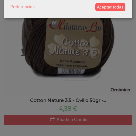
Preferencias
Aceptar todas
Orgánico
Cotton Nature 3.5 - Ovillo 50gr -...
4,38 €
Añadir a Carrito