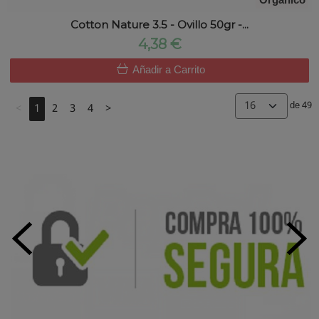
Orgánico
Cotton Nature 3.5 - Ovillo 50gr -...
4,38 €
Añadir a Carrito
de 49
<
1
2
3
4
>