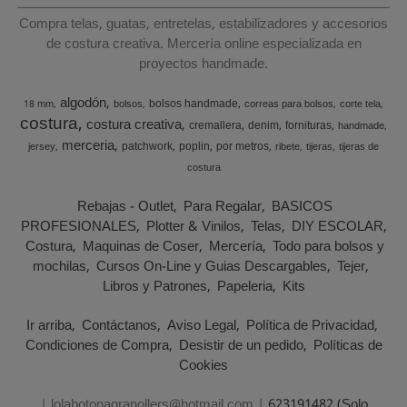
Compra telas, guatas, entretelas, estabilizadores y accesorios
de costura creativa. Mercería online especializada en
proyectos handmade.
algodón
bolsos handmade
18 mm
bolsos
correas para bolsos
corte tela
costura
costura creativa
cremallera
denim
fornituras
handmade
merceria
patchwork
poplin
por metros
jersey
ribete
tijeras
tijeras de
costura
Rebajas - Outlet
Para Regalar
BASICOS
PROFESIONALES
Plotter & Vinilos
Telas
DIY ESCOLAR
Costura
Maquinas de Coser
Mercería
Todo para bolsos y
mochilas
Cursos On-Line y Guias Descargables
Tejer
Libros y Patrones
Papeleria
Kits
Ir arriba
Contáctanos
Aviso Legal
Política de Privacidad
Condiciones de Compra
Desistir de un pedido
Políticas de
Cookies
| lolabotonagranollers@hotmail.com |
623191482 (Solo