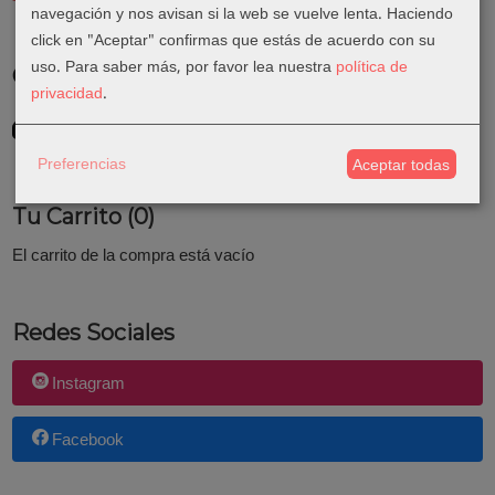
navegación y nos avisan si la web se vuelve lenta. Haciendo
click en "Aceptar" confirmas que estás de acuerdo con su
uso.
Para saber más, por favor lea nuestra
política de
Costes de Envío
privacidad
.
GRATIS *
Consultar Destinos
Preferencias
Aceptar todas
Tu Carrito (0)
El carrito de la compra está vacío
Redes Sociales
Instagram
Facebook