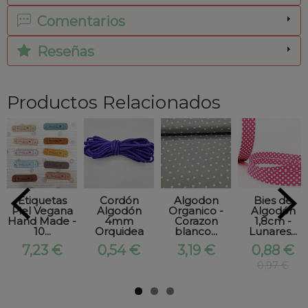
Comentarios
Reseñas
Productos Relacionados
Etiquetas
Cordón
Algodon
Bies de
Piel Vegana
Algodón
Organico -
Algodón
Hand Made -
4mm
Corazon
1,8cm -
10...
Orquidea
blanco...
Lunares...
7,23 €
0,54 €
3,19 €
0,88 €
0,97 €