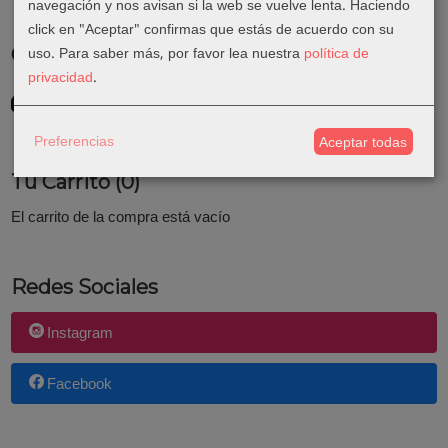
navegación y nos avisan si la web se vuelve lenta. Haciendo
click en "Aceptar" confirmas que estás de acuerdo con su
uso.
Para saber más, por favor lea nuestra
política de
Costes de Envío
privacidad
.
GRATIS *
Consultar Destinos
Preferencias
Aceptar todas
Tu Carrito (0)
El carrito de la compra está vacío
Redes Sociales
Instagram
Facebook