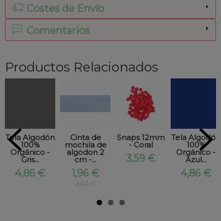
Costes de Envío
Comentarios
Productos Relacionados
Tela Algodón
Cinta de
Snaps 12mm
Tela Algodón
100%
mochila de
- Coral
100%
Orgánico -
algodon 2
Orgánico -
3,59 €
Gris...
cm -...
Azul...
4,86 €
1,96 €
4,86 €
2,01 €