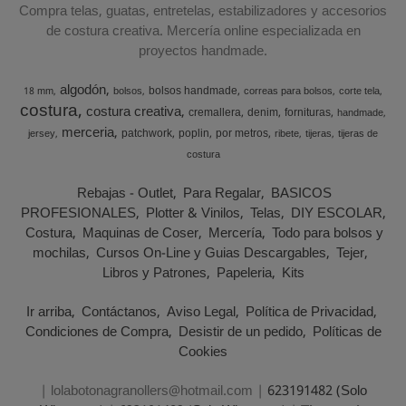
Compra telas, guatas, entretelas, estabilizadores y accesorios
de costura creativa. Mercería online especializada en
proyectos handmade.
algodón
bolsos handmade
18 mm
bolsos
correas para bolsos
corte tela
costura
costura creativa
cremallera
denim
fornituras
handmade
merceria
patchwork
poplin
por metros
jersey
ribete
tijeras
tijeras de
costura
Rebajas - Outlet
Para Regalar
BASICOS
PROFESIONALES
Plotter & Vinilos
Telas
DIY ESCOLAR
Costura
Maquinas de Coser
Mercería
Todo para bolsos y
mochilas
Cursos On-Line y Guias Descargables
Tejer
Libros y Patrones
Papeleria
Kits
Ir arriba
Contáctanos
Aviso Legal
Política de Privacidad
Condiciones de Compra
Desistir de un pedido
Políticas de
Cookies
| lolabotonagranollers@hotmail.com |
623191482 (Solo