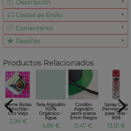
Descripción
Costes de Envío
Comentarios
Reseñas
Productos Relacionados
Cierre Bolso
Tela Algodón
Cordón
Spray Cola
- Mochila -
100%
Algodón
Permanente
Oro Viejo
Orgánico -
semi-plano
para Tela -
Agua
3mm Negro
909
3,94 €
4,86 €
0,47 €
13,91 €