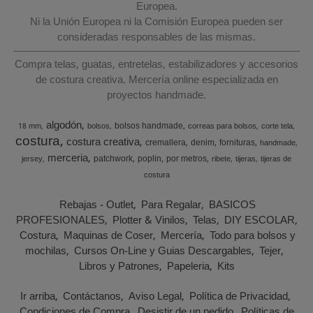
Europea.
Ni la Unión Europea ni la Comisión Europea pueden ser
consideradas responsables de las mismas.
Compra telas, guatas, entretelas, estabilizadores y accesorios
de costura creativa. Mercería online especializada en
proyectos handmade.
algodón
bolsos handmade
18 mm
bolsos
correas para bolsos
corte tela
costura
costura creativa
cremallera
denim
fornituras
handmade
merceria
patchwork
poplin
por metros
jersey
ribete
tijeras
tijeras de
costura
Rebajas - Outlet
Para Regalar
BASICOS
PROFESIONALES
Plotter & Vinilos
Telas
DIY ESCOLAR
Costura
Maquinas de Coser
Mercería
Todo para bolsos y
mochilas
Cursos On-Line y Guias Descargables
Tejer
Libros y Patrones
Papeleria
Kits
Ir arriba
Contáctanos
Aviso Legal
Política de Privacidad
Condiciones de Compra
Desistir de un pedido
Políticas de