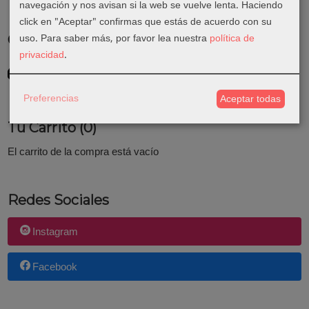
navegación y nos avisan si la web se vuelve lenta. Haciendo
click en "Aceptar" confirmas que estás de acuerdo con su
uso.
Para saber más, por favor lea nuestra
política de
Costes de Envío
privacidad
.
GRATIS *
Consultar Destinos
Preferencias
Aceptar todas
Tu Carrito (0)
El carrito de la compra está vacío
Redes Sociales
Instagram
Facebook