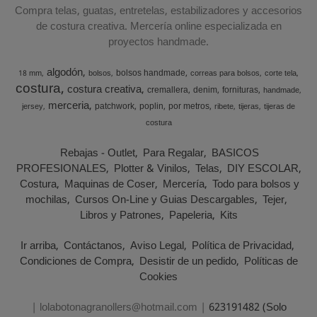
Compra telas, guatas, entretelas, estabilizadores y accesorios
de costura creativa. Mercería online especializada en
proyectos handmade.
algodón
bolsos handmade
18 mm
bolsos
correas para bolsos
corte tela
costura
costura creativa
cremallera
denim
fornituras
handmade
merceria
patchwork
poplin
por metros
jersey
ribete
tijeras
tijeras de
costura
Rebajas - Outlet
Para Regalar
BASICOS
PROFESIONALES
Plotter & Vinilos
Telas
DIY ESCOLAR
Costura
Maquinas de Coser
Mercería
Todo para bolsos y
mochilas
Cursos On-Line y Guias Descargables
Tejer
Libros y Patrones
Papeleria
Kits
Ir arriba
Contáctanos
Aviso Legal
Política de Privacidad
Condiciones de Compra
Desistir de un pedido
Políticas de
Cookies
| lolabotonagranollers@hotmail.com |
623191482 (Solo