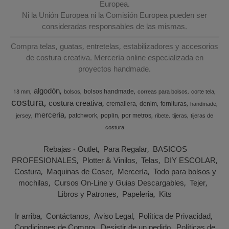
Europea.
Ni la Unión Europea ni la Comisión Europea pueden ser
consideradas responsables de las mismas.
Compra telas, guatas, entretelas, estabilizadores y accesorios
de costura creativa. Mercería online especializada en
proyectos handmade.
algodón
bolsos handmade
18 mm
bolsos
correas para bolsos
corte tela
costura
costura creativa
cremallera
denim
fornituras
handmade
merceria
patchwork
poplin
por metros
jersey
ribete
tijeras
tijeras de
costura
Rebajas - Outlet
Para Regalar
BASICOS
PROFESIONALES
Plotter & Vinilos
Telas
DIY ESCOLAR
Costura
Maquinas de Coser
Mercería
Todo para bolsos y
mochilas
Cursos On-Line y Guias Descargables
Tejer
Libros y Patrones
Papeleria
Kits
Ir arriba
Contáctanos
Aviso Legal
Política de Privacidad
Condiciones de Compra
Desistir de un pedido
Políticas de