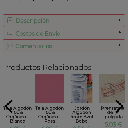
Descripción
Costes de Envío
Comentarios
Productos Relacionados
Tela Algodón
Tela Algodón
Cordón
Prensatelas
100%
100%
Algodón
de 1/4
Orgánico -
Orgánico -
4mm Azul
pulgada
Blanco
Rosa
Bebe
5,03 €