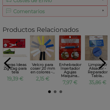
Costes de Envío
Comentarios
Productos Relacionados
Tijeras Ideas
Velcro para
Enhebrador
Limpiador
Zig Zag para
coser 20 mm
Insertador
Alisador -
tela
en colores -...
Agujas
Reparador
Maquina...
Tabla...
19,39 €
2,15 €
7,97 €
35,86 €