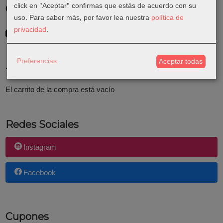
click en "Aceptar" confirmas que estás de acuerdo con su
Costes de Envío
uso.
Para saber más, por favor lea nuestra
política de
GRATIS *
privacidad
.
Consultar Destinos
Preferencias
Aceptar todas
Tu Carrito (0)
El carrito de la compra está vacío
Redes Sociales
Instagram
Facebook
Cupones