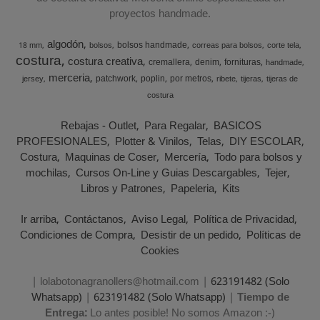
proyectos handmade.
algodón
bolsos handmade
18 mm
bolsos
correas para bolsos
corte tela
costura
costura creativa
cremallera
denim
fornituras
handmade
merceria
patchwork
poplin
por metros
jersey
ribete
tijeras
tijeras de
costura
Rebajas - Outlet
Para Regalar
BASICOS
PROFESIONALES
Plotter & Vinilos
Telas
DIY ESCOLAR
Costura
Maquinas de Coser
Mercería
Todo para bolsos y
mochilas
Cursos On-Line y Guias Descargables
Tejer
Libros y Patrones
Papeleria
Kits
Ir arriba
Contáctanos
Aviso Legal
Política de Privacidad
Condiciones de Compra
Desistir de un pedido
Políticas de
Cookies
| lolabotonagranollers@hotmail.com |
623191482 (Solo
Whatsapp)
|
623191482 (Solo Whatsapp)
|
Tiempo de
Entrega:
Lo antes posible! No somos Amazon :-)