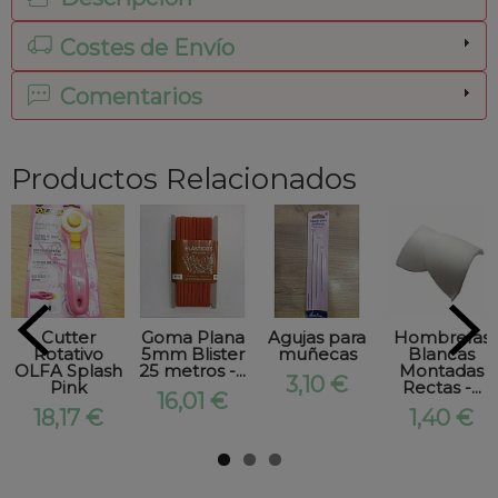
Costes de Envío
Comentarios
Productos Relacionados
Cutter
Goma Plana
Agujas para
Hombreras
Rotativo
5mm Blister
muñecas
Blancas
OLFA Splash
25 metros -...
Montadas
3,10 €
Pink
Rectas -...
16,01 €
18,17 €
1,40 €