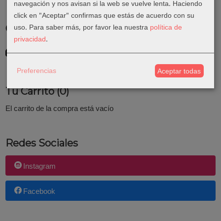
navegación y nos avisan si la web se vuelve lenta. Haciendo
click en "Aceptar" confirmas que estás de acuerdo con su
uso.
Para saber más, por favor lea nuestra
política de
Costes de Envío
privacidad
.
GRATIS *
Consultar Destinos
Preferencias
Aceptar todas
Tu Carrito (0)
El carrito de la compra está vacío
Redes Sociales
Instagram
Facebook