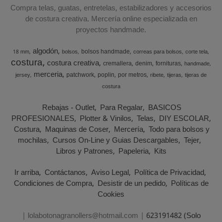
Compra telas, guatas, entretelas, estabilizadores y accesorios
de costura creativa. Mercería online especializada en
proyectos handmade.
algodón
bolsos handmade
18 mm
bolsos
correas para bolsos
corte tela
costura
costura creativa
cremallera
denim
fornituras
handmade
merceria
patchwork
poplin
por metros
jersey
ribete
tijeras
tijeras de
costura
Rebajas - Outlet
Para Regalar
BASICOS
PROFESIONALES
Plotter & Vinilos
Telas
DIY ESCOLAR
Costura
Maquinas de Coser
Mercería
Todo para bolsos y
mochilas
Cursos On-Line y Guias Descargables
Tejer
Libros y Patrones
Papeleria
Kits
Ir arriba
Contáctanos
Aviso Legal
Política de Privacidad
Condiciones de Compra
Desistir de un pedido
Políticas de
Cookies
| lolabotonagranollers@hotmail.com |
623191482 (Solo