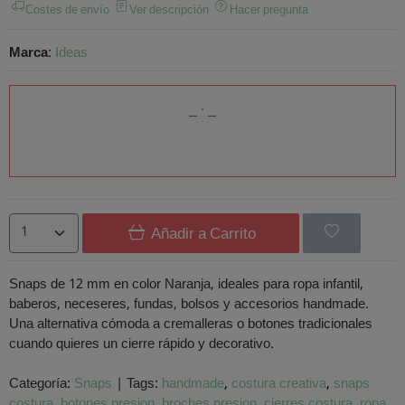
Costes de envío
Ver descripción
Hacer pregunta
Marca
:
Ideas
Añadir a Carrito
Snaps de 12 mm en color Naranja, ideales para ropa infantil,
baberos, neceseres, fundas, bolsos y accesorios handmade.
Una alternativa cómoda a cremalleras o botones tradicionales
cuando quieres un cierre rápido y decorativo.
Categoría:
Snaps
|
Tags:
handmade
costura creativa
snaps
costura
botones presion
broches presion
cierres costura
ropa