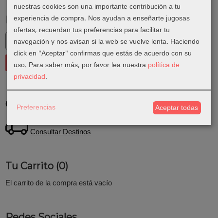
nuestras cookies son una importante contribución a tu
experiencia de compra. Nos ayudan a enseñarte jugosas
Marcas
ofertas, recuerdan tus preferencias para facilitar tu
navegación y nos avisan si la web se vuelve lenta. Haciendo
click en "Aceptar" confirmas que estás de acuerdo con su
uso.
Para saber más, por favor lea nuestra
política de
privacidad
.
Costes de Envío
Preferencias
Aceptar todas
GRATIS *
Consultar Destinos
Tu Carrito (0)
El carrito de la compra está vacío
Redes Sociales