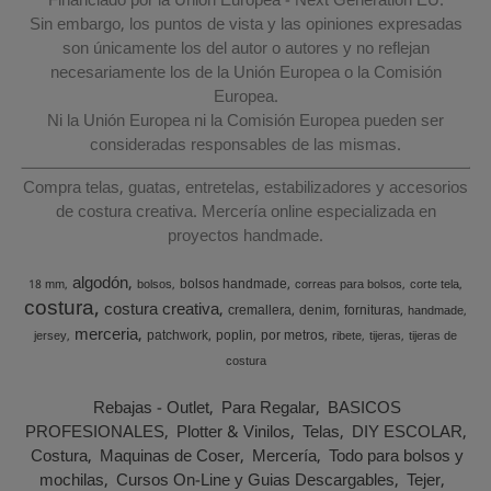
Financiado por la Unión Europea - Next Generation EU.
Sin embargo, los puntos de vista y las opiniones expresadas
son únicamente los del autor o autores y no reflejan
necesariamente los de la Unión Europea o la Comisión
Europea.
Ni la Unión Europea ni la Comisión Europea pueden ser
consideradas responsables de las mismas.
Compra telas, guatas, entretelas, estabilizadores y accesorios
de costura creativa. Mercería online especializada en
proyectos handmade.
algodón
bolsos handmade
18 mm
bolsos
correas para bolsos
corte tela
costura
costura creativa
cremallera
denim
fornituras
handmade
merceria
patchwork
poplin
por metros
jersey
ribete
tijeras
tijeras de
costura
Rebajas - Outlet
Para Regalar
BASICOS
PROFESIONALES
Plotter & Vinilos
Telas
DIY ESCOLAR
Costura
Maquinas de Coser
Mercería
Todo para bolsos y
mochilas
Cursos On-Line y Guias Descargables
Tejer