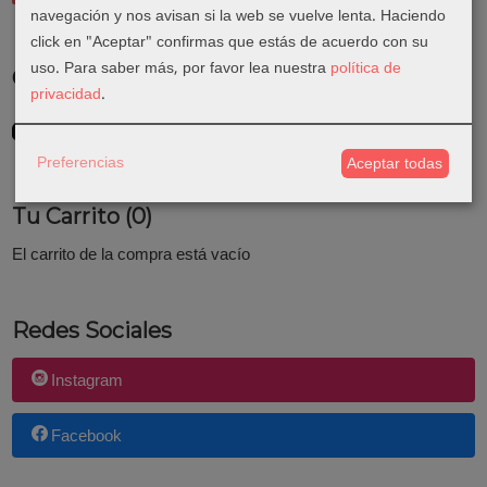
navegación y nos avisan si la web se vuelve lenta. Haciendo
click en "Aceptar" confirmas que estás de acuerdo con su
uso.
Para saber más, por favor lea nuestra
política de
Costes de Envío
privacidad
.
GRATIS *
Consultar Destinos
Preferencias
Aceptar todas
Tu Carrito (0)
El carrito de la compra está vacío
Redes Sociales
Instagram
Facebook