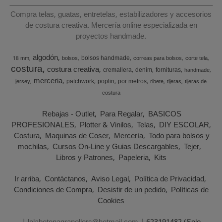
Compra telas, guatas, entretelas, estabilizadores y accesorios
de costura creativa. Mercería online especializada en
proyectos handmade.
algodón
bolsos handmade
18 mm
bolsos
correas para bolsos
corte tela
costura
costura creativa
cremallera
denim
fornituras
handmade
merceria
patchwork
poplin
por metros
jersey
ribete
tijeras
tijeras de
costura
Rebajas - Outlet
Para Regalar
BASICOS
PROFESIONALES
Plotter & Vinilos
Telas
DIY ESCOLAR
Costura
Maquinas de Coser
Mercería
Todo para bolsos y
mochilas
Cursos On-Line y Guias Descargables
Tejer
Libros y Patrones
Papeleria
Kits
Ir arriba
Contáctanos
Aviso Legal
Política de Privacidad
Condiciones de Compra
Desistir de un pedido
Políticas de
Cookies