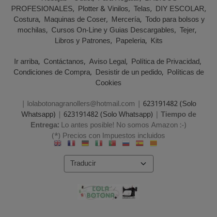
PROFESIONALES
Plotter & Vinilos
Telas
DIY ESCOLAR
Costura
Maquinas de Coser
Mercería
Todo para bolsos y
mochilas
Cursos On-Line y Guias Descargables
Tejer
Libros y Patrones
Papeleria
Kits
Ir arriba
Contáctanos
Aviso Legal
Política de Privacidad
Condiciones de Compra
Desistir de un pedido
Políticas de
Cookies
| lolabotonagranollers@hotmail.com |
623191482 (Solo
Whatsapp)
|
623191482 (Solo Whatsapp)
|
Tiempo de
Entrega:
Lo antes posible! No somos Amazon :-)
(*) Precios con Impuestos incluidos