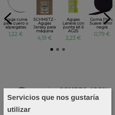
Aguja curva
SCHMETZ -
Agujas
Goma Plana
para cuero o
Agujas
Lanera con
Suave 15mm
alpargatas
Jersey para
punta kit 6
negra
máquina
AG25
1,22 €
0,79 €
4,19 €
2,23 €
Servicios que nos gustaría
utilizar