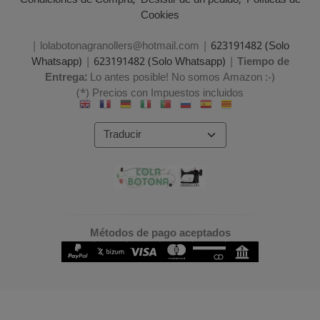
Condiciones de Compra
Desistir de un pedido
Políticas de
Cookies
| lolabotonagranollers@hotmail.com |
623191482 (Solo
Whatsapp)
|
623191482 (Solo Whatsapp)
|
Tiempo de
Entrega:
Lo antes posible! No somos Amazon :-)
(*) Precios con Impuestos incluidos
Métodos de pago aceptados