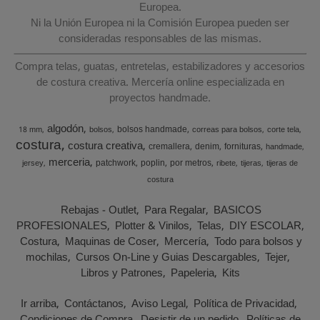
Europea.
Ni la Unión Europea ni la Comisión Europea pueden ser
consideradas responsables de las mismas.
Compra telas, guatas, entretelas, estabilizadores y accesorios
de costura creativa. Mercería online especializada en
proyectos handmade.
algodón
bolsos handmade
18 mm
bolsos
correas para bolsos
corte tela
costura
costura creativa
cremallera
denim
fornituras
handmade
merceria
patchwork
poplin
por metros
jersey
ribete
tijeras
tijeras de
costura
Rebajas - Outlet
Para Regalar
BASICOS
PROFESIONALES
Plotter & Vinilos
Telas
DIY ESCOLAR
Costura
Maquinas de Coser
Mercería
Todo para bolsos y
mochilas
Cursos On-Line y Guias Descargables
Tejer
Libros y Patrones
Papeleria
Kits
Ir arriba
Contáctanos
Aviso Legal
Política de Privacidad