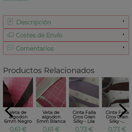
Descripción
Costes de Envío
Comentarios
Productos Relacionados
Veta de
Veta de
Cinta Falla
Cinta Falla
algodon
algodon
Gros Grain
Gros Grain
6mm Negro
5mm Blanca
Silky - Lila
Silky -...
0,61 €
0,61 €
0,73 €
0,73 €