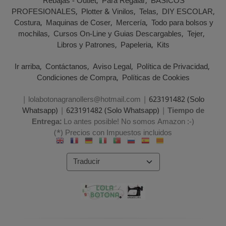
Rebajas - Outlet
Para Regalar
BASICOS
PROFESIONALES
Plotter & Vinilos
Telas
DIY ESCOLAR
Costura
Maquinas de Coser
Mercería
Todo para bolsos y
mochilas
Cursos On-Line y Guias Descargables
Tejer
Libros y Patrones
Papeleria
Kits
Ir arriba
Contáctanos
Aviso Legal
Política de Privacidad
Condiciones de Compra
Políticas de Cookies
| lolabotonagranollers@hotmail.com |
623191482 (Solo
Whatsapp)
|
623191482 (Solo Whatsapp)
|
Tiempo de
Entrega:
Lo antes posible! No somos Amazon :-)
(*) Precios con Impuestos incluidos