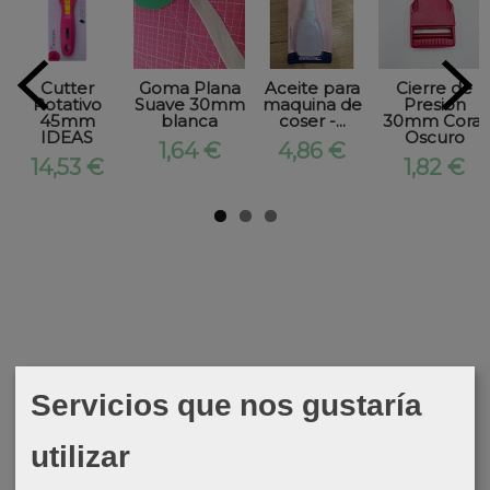
Cutter
Goma Plana
Aceite para
Cierre de
Rotativo
Suave 30mm
maquina de
Presion
45mm
blanca
coser -...
30mm Coral
IDEAS
Oscuro
1,64 €
4,86 €
14,53 €
1,82 €
Servicios que nos gustaría
utilizar