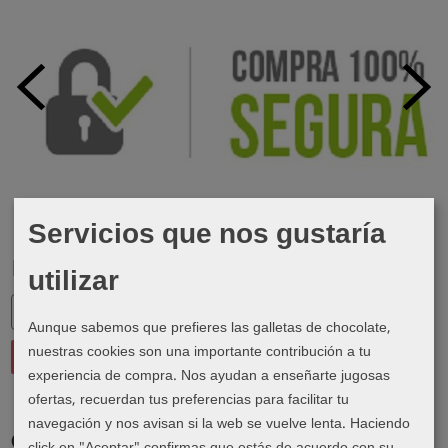
Servicios que nos gustaría
Marcas
utilizar
Aunque sabemos que prefieres las galletas de chocolate,
nuestras cookies son una importante contribución a tu
experiencia de compra. Nos ayudan a enseñarte jugosas
ofertas, recuerdan tus preferencias para facilitar tu
navegación y nos avisan si la web se vuelve lenta. Haciendo
Costes de Envío
click en "Aceptar" confirmas que estás de acuerdo con su