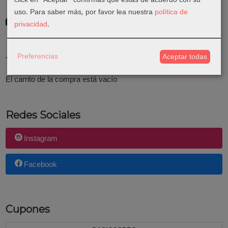
uso.
Para saber más, por favor lea nuestra
política de
GRATIS *
privacidad
.
Consultar Destinos
Preferencias
Aceptar todas
Tu Carrito (0)
El carrito de la compra está vacío
Redes Sociales
Instagram
Facebook
Cupones