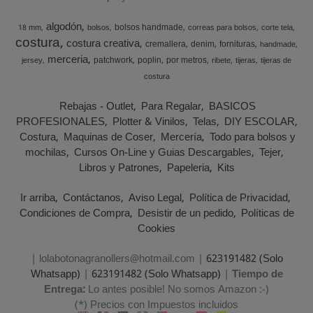
algodón
bolsos handmade
18 mm
bolsos
correas para bolsos
corte tela
costura
costura creativa
cremallera
denim
fornituras
handmade
merceria
patchwork
poplin
por metros
jersey
ribete
tijeras
tijeras de
costura
Rebajas - Outlet
Para Regalar
BASICOS
PROFESIONALES
Plotter & Vinilos
Telas
DIY ESCOLAR
Costura
Maquinas de Coser
Mercería
Todo para bolsos y
mochilas
Cursos On-Line y Guias Descargables
Tejer
Libros y Patrones
Papeleria
Kits
Ir arriba
Contáctanos
Aviso Legal
Política de Privacidad
Condiciones de Compra
Desistir de un pedido
Políticas de
Cookies
| lolabotonagranollers@hotmail.com |
623191482 (Solo
Whatsapp)
|
623191482 (Solo Whatsapp)
|
Tiempo de
Entrega:
Lo antes posible! No somos Amazon :-)
(*) Precios con Impuestos incluidos