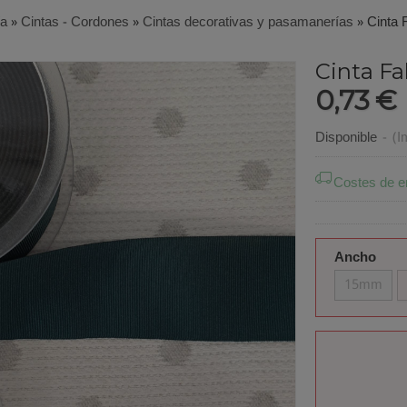
ía
»
Cintas - Cordones
»
Cintas decorativas y pasamanerías
»
Cinta 
Cinta Fal
0,73 €
Disponible
-
(I
Costes de e
Ancho
15mm