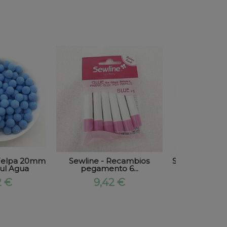
Felpa 20mm
Sewline - Recambios
SCHMETZ - Ag
ul Agua
pegamento 6...
Universa
2 €
9,42 €
4,75