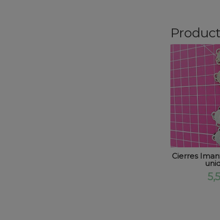
Product
Cierres Iman
uni
5,