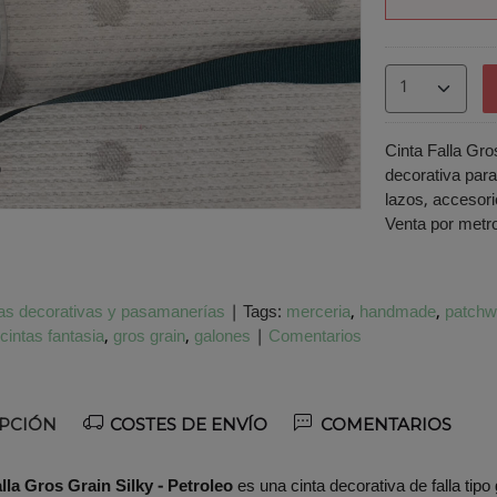
Cinta Falla Gros
o
decorativa para
lazos, acceso
Venta por metr
as decorativas y pasamanerías
|
Tags:
merceria
handmade
patchw
cintas fantasia
gros grain
galones
|
Comentarios
PCIÓN
COSTES DE ENVÍO
COMENTARIOS
lla Gros Grain Silky - Petroleo
es una cinta decorativa de falla tipo