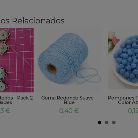
os Relacionados
tados - Pack 2
Goma Redonda Suave -
Pompones 
dades
Blue
Color Az
53 €
0,40 €
0,1