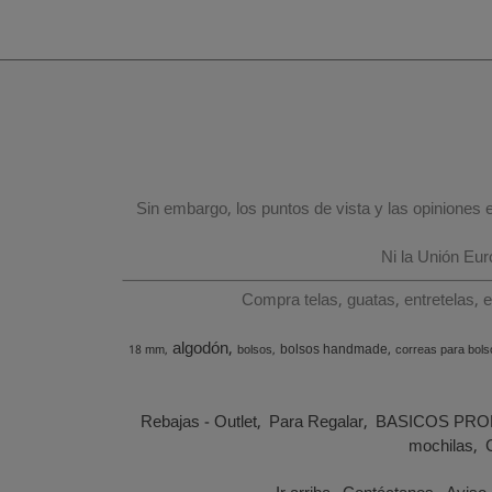
Sin embargo, los puntos de vista y las opiniones
Ni la Unión Eu
Compra telas, guatas, entretelas, 
algodón
bolsos handmade
18 mm
bolsos
correas para bols
Rebajas - Outlet
Para Regalar
BASICOS PRO
mochilas