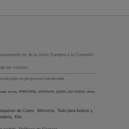
esariamente los de la Unión Europea o la Comisión
 de las mismas.
specializada en proyectos handmade.
merceria
patchwork
poplin
por metros
made
jersey
ribete
aquinas de Coser
Mercería
Todo para bolsos y
eleria
Kits