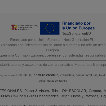
Financiado por la Unión Europea - Next Generation EU.
 expresadas son únicamente los del autor o autores y no reflejan nec
Europea.
ropea ni la Comisión Europea pueden ser consideradas responsables
estabilizadores y accesorios de costura creativa. Mercería online e
costura
costura creativa
cremallera
denim
fornituras
os
corte tela
hand
tijeras
tijeras de costura
FESIONALES
Plotter & Vinilos
Telas
DIY ESCOLAR
Costura
M
Cursos On-Line y Guias Descargables
Tejer
Libros y Patrones
Pap