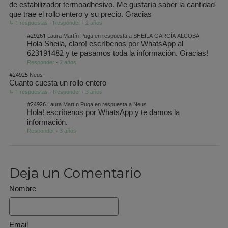
de estabilizador termoadhesivo. Me gustaría saber la cantidad
que trae el rollo entero y su precio. Gracias
↳ 1 respuestas
·
Responder
·
2 años
#29261
Laura Martín Puga en respuesta a SHEILA GARCÍA ALCOBA
Hola Sheila, claro! escríbenos por WhatsApp al
623191482 y te pasamos toda la información. Gracias!
Responder
·
2 años
#24925
Neus
Cuanto cuesta un rollo entero
↳ 1 respuestas
·
Responder
·
3 años
#24926
Laura Martín Puga en respuesta a Neus
Hola! escríbenos por WhatsApp y te damos la
información.
Responder
·
3 años
Deja un Comentario
Nombre
Email