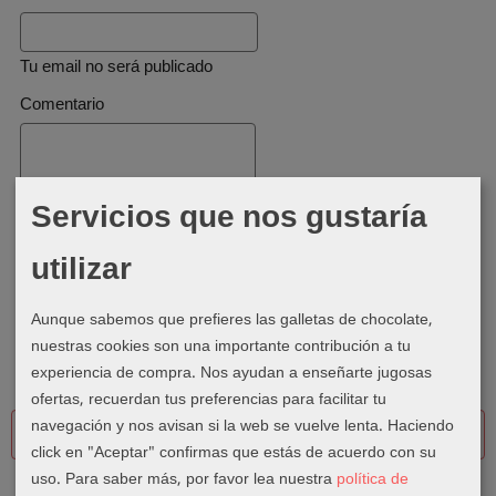
Tu email no será publicado
Comentario
Servicios que nos gustaría
utilizar
Aunque sabemos que prefieres las galletas de chocolate,
He leído y acepto el
Tratamiento de datos
.
nuestras cookies son una importante contribución a tu
experiencia de compra. Nos ayudan a enseñarte jugosas
ofertas, recuerdan tus preferencias para facilitar tu
navegación y nos avisan si la web se vuelve lenta. Haciendo
Reseñas
click en "Aceptar" confirmas que estás de acuerdo con su
uso.
Para saber más, por favor lea nuestra
política de