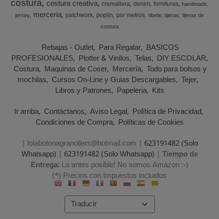
costura
costura creativa
cremallera
denim
fornituras
handmade
merceria
patchwork
poplin
por metros
jersey
ribete
tijeras
tijeras de
costura
Rebajas - Outlet
Para Regalar
BASICOS
PROFESIONALES
Plotter & Vinilos
Telas
DIY ESCOLAR
Costura
Maquinas de Coser
Mercería
Todo para bolsos y
mochilas
Cursos On-Line y Guias Descargables
Tejer
Libros y Patrones
Papeleria
Kits
Ir arriba
Contáctanos
Aviso Legal
Política de Privacidad
Condiciones de Compra
Políticas de Cookies
| lolabotonagranollers@hotmail.com |
623191482 (Solo
Whatsapp)
|
623191482 (Solo Whatsapp)
|
Tiempo de
Entrega:
Lo antes posible! No somos Amazon :-)
(*) Precios con Impuestos incluidos