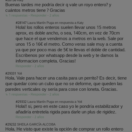
#28138
Katy
Buenas tardes me podría decir q vale un royo entero? y
cuántos metros tiene ? Gracias
↳ 1 respuestas
·
Responder
·
2 años
#28147
Laura Martín Puga en respuesta a Katy
Hola! los rollos enteros suelen llevar unos 15 metros
aprox, es doble ancho, o sea, 140cm, en vez de 70cm
que hace el que vendemos a metros en la web. Sale por
unos 15 o 16€ el metro. Como veras sale muy a cuenta
ya que por poco mas de 5€ te llevas el doble de cantidad.
Escribenos por whatsapp desde la web y te damos la
informacion completa. Gracias!
Responder
·
2 años
#29331
Yoli
Hola. Vale para hacer una casita para un perrito? Es decir, tiene
que quedar cono un cubo que no se deforme, que queden las
paredes verticales oy sería para cose con loneta. Gracias.
↳ 1 respuestas
·
Responder
·
2 años
#29332
Laura Martín Puga en respuesta a Yoli
Hola!! si, pero en este caso yo le pondría estabilizador y
añadiría entretela rigida para darle un plus de rigidez.
Responder
·
2 años
#29232
SHEILA GARCÍA ALCOBA
Hola. He visto que existe la opción de comprar un rollo entero