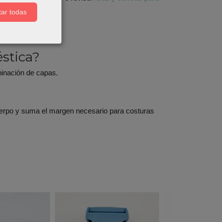
ar todas
stica?
binación de capas.
 cuerpo y suma el margen necesario para costuras