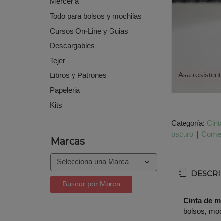
Mercería
Todo para bolsos y mochilas
Cursos On-Line y Guias
Descargables
Tejer
Asa resisten
Libros y Patrones
Papeleria
Kits
Categoría:
Cint
oscuro
|
Comen
Marcas
DESCRI
Cinta de m
bolsos, moc