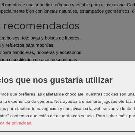
e
3 cm
ofrece una superficie cómoda y estable para el uso diario. C
ecialmente bien con lonetas naturales, estampados geométricos, den
s recomendados
ra bolsos, tote bags y bolsas de labores.
s y refuerzos para mochilas.
 para bandoleras, riñoneras y accesorios.
ión o sustitución de asas desgastadas.
 elegir las fornituras
ios que nos gustaría utilizar
ue el ancho interior de hebillas, reguladores, anillas y mosquetones
ulable puedes combinarla con productos de
Anillas, hebillas y mosqu
os que prefieres las galletas de chocolate, nuestras cookies son una
 a tu experiencia de compra. Nos ayudan a enseñarte jugosas ofertas,
ejo de Laura
ias para facilitar tu navegación y nos avisan si la web se vuelve lenta.
eptar" confirmas que estás de acuerdo con su uso.
Para saber más, por
rtar, prueba el largo real sobre el cuerpo y añade margen para doble
n varias pasadas de costura, especialmente si el bolso o la mochila
tica de privacidad
.
más opciones en
Cinta de Mochila
, completa tu proyecto en
Todo par