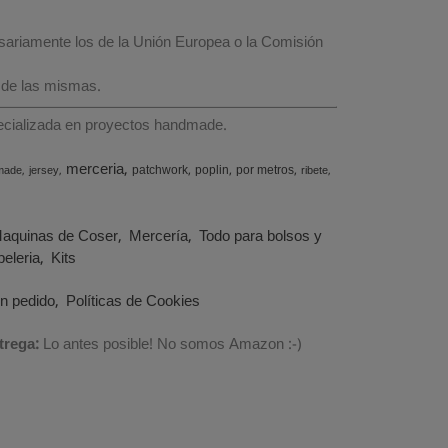
esariamente los de la Unión Europea o la Comisión
 de las mismas.
specializada en proyectos handmade.
merceria
patchwork
poplin
por metros
made
jersey
ribete
aquinas de Coser
Mercería
Todo para bolsos y
eleria
Kits
un pedido
Políticas de Cookies
trega:
Lo antes posible! No somos Amazon :-)