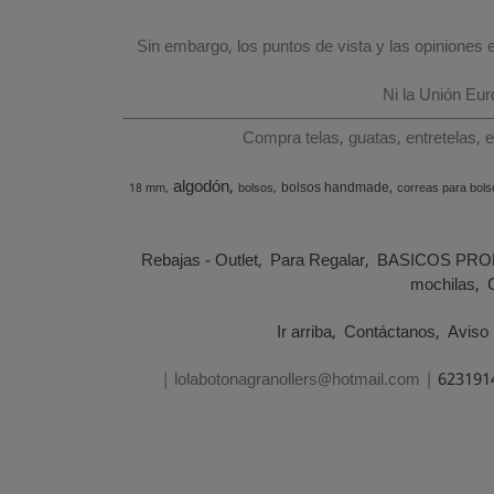
Sin embargo, los puntos de vista y las opiniones
Ni la Unión Eu
Compra telas, guatas, entretelas, 
algodón
bolsos handmade
18 mm
bolsos
correas para bols
Rebajas - Outlet
Para Regalar
BASICOS PRO
mochilas
Ir arriba
Contáctanos
Aviso 
| lolabotonagranollers@hotmail.com |
623191