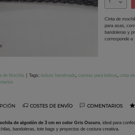
Cinta de mochil
para asas, corr
bandoleras y p
corresponde a 
te
a de Mochila
|
Tags:
bolsos handmade
correas para bolsos
cinta d
tarios
PCIÓN
COSTES DE ENVÍO
COMENTARIOS
ochila de algodón de 3 cm en color Gris Oscuro
, ideal para confe
hilas, bandoleras, tote bags y proyectos de costura creativa.