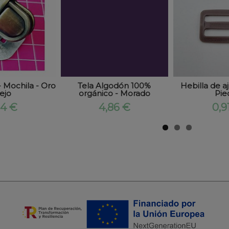
- Mochila - Oro
Tela Algodón 100%
Hebilla de 
iejo
orgánico - Morado
Pie
94 €
4,86 €
0,9