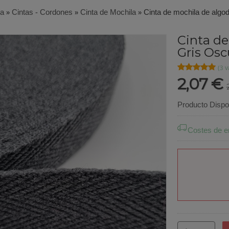
ía
»
Cintas - Cordones
»
Cinta de Mochila
»
Cinta de mochila de algo
Cinta de
Gris Osc
★★★★★
★★★★★
(3 v
2,07 €
Producto Dispo
Costes de e