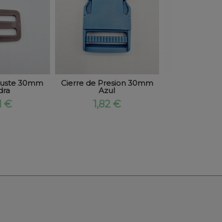
ajuste 30mm
Cierre de Presion 30mm
Snaps 12mm
dra
Azul
3,59
1 €
1,82 €