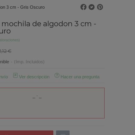
don 3 cm - Gris Oscuro
 mochila de algodon 3 cm -
uro
aloraciones)
2,12 €
nible
-
(Imp. Incluidos)
nvío
Ver descripción
Hacer una pregunta