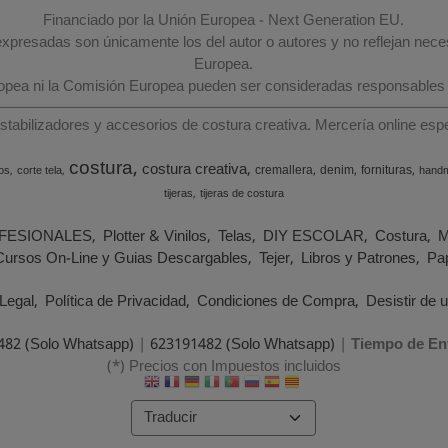
Financiado por la Unión Europea - Next Generation EU.
 expresadas son únicamente los del autor o autores y no reflejan nec
Europea.
ropea ni la Comisión Europea pueden ser consideradas responsables
estabilizadores y accesorios de costura creativa. Mercería online e
costura
costura creativa
cremallera
denim
fornituras
os
corte tela
hand
tijeras
tijeras de costura
FESIONALES
Plotter & Vinilos
Telas
DIY ESCOLAR
Costura
M
Cursos On-Line y Guias Descargables
Tejer
Libros y Patrones
Pap
Legal
Política de Privacidad
Condiciones de Compra
Desistir de 
482 (Solo Whatsapp)
|
623191482 (Solo Whatsapp)
|
Tiempo de En
(*) Precios con Impuestos incluidos