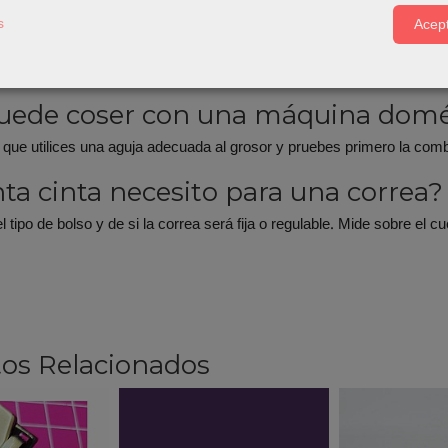
s
Acept
untas frecuentes
uede coser con una máquina domé
 que utilices una aguja adecuada al grosor y pruebes primero la com
ta cinta necesito para una correa?
 tipo de bolso y de si la correa será fija o regulable. Mide sobre el
os Relacionados