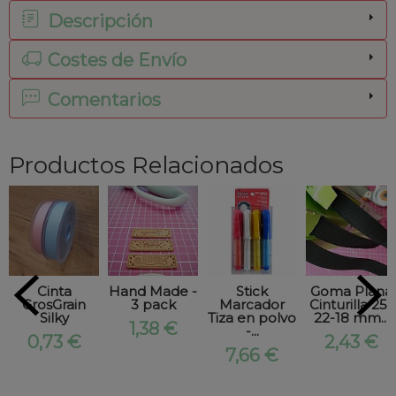
Descripción
Costes de Envío
Comentarios
Productos Relacionados
Cinta
Hand Made -
Stick
Goma Plana
GrosGrain
3 pack
Marcador
Cinturilla 25-
Silky
Tiza en polvo
22-18 mm...
1,38 €
-...
0,73 €
2,43 €
7,66 €