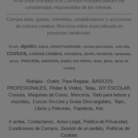
Ni la Unión Europea ni la Comisión Europea pueden ser
consideradas responsables de las mismas.
Compra telas, guatas, entretelas, estabilizadores y accesorios
de costura creativa. Mercería online especializada en
proyectos handmade.
algodón
bolsos handmade
18 mm
bolsos
correas para bolsos
corte tela
costura
costura creativa
cremallera
denim
fornituras
handmade
merceria
patchwork
poplin
por metros
jersey
ribete
tijeras
tijeras de
costura
Rebajas - Outlet
Para Regalar
BASICOS
PROFESIONALES
Plotter & Vinilos
Telas
DIY ESCOLAR
Costura
Maquinas de Coser
Mercería
Todo para bolsos y
mochilas
Cursos On-Line y Guias Descargables
Tejer
Libros y Patrones
Papeleria
Kits
Ir arriba
Contáctanos
Aviso Legal
Política de Privacidad
Condiciones de Compra
Desistir de un pedido
Políticas de
Cookies